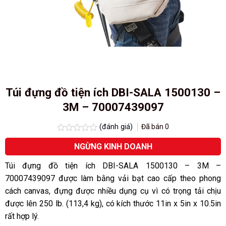
Túi đựng đồ tiện ích DBI-SALA 1500130 –
3M – 70007439097
(đánh giá)
Đã bán
0
Được
NGỪNG KINH DOANH
xếp
hạng
0.0
Túi đựng đồ tiện ích DBI-SALA 1500130 – 3M –
5
70007439097 được làm bằng vải bạt cao cấp theo phong
sao
cách canvas, đựng được nhiều dụng cụ vì có trọng tải chịu
được lên 250 lb. (113,4 kg), có kích thước 11in x 5in x 10.5in
rất hợp lý.