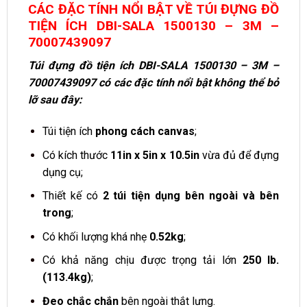
CÁC ĐẶC TÍNH NỔI BẬT VỀ TÚI ĐỰNG ĐỒ
TIỆN ÍCH DBI-SALA 1500130 – 3M –
70007439097
Túi đựng đồ tiện ích DBI-SALA 1500130 – 3M –
70007439097 có các đặc tính nổi bật không thể bỏ
lỡ sau đây:
Túi tiện ích
phong cách canvas
;
Có kích thước
11in x 5in x 10.5in
vừa đủ để đựng
dụng cụ;
Thiết kế có
2 túi tiện dụng bên ngoài và bên
trong
;
Có khối lượng khá nhẹ
0.52kg
;
Có khả năng chịu được trọng tải lớn
250 lb.
(113.4kg)
;
Đeo chắc chắn
bên ngoài thắt lưng.