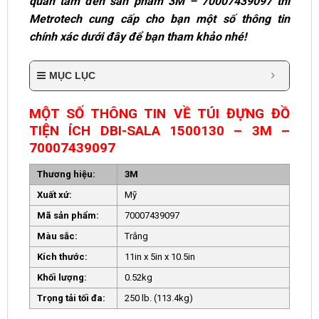
quan tâm đến sản phẩm 3M – 70007439097 thì
Metrotech cung cấp cho bạn một số thông tin
chính xác dưới đây để bạn tham khảo nhé!
MỤC LỤC
MỘT SỐ THÔNG TIN VỀ TÚI ĐỰNG ĐỒ
TIỆN ÍCH DBI-SALA 1500130 – 3M –
70007439097
Thương hiệu:
3M
Xuất xứ:
Mỹ
Mã sản phẩm:
70007439097
Màu sắc:
Trắng
Kích thước:
11in x 5in x 10.5in
Khối lượng:
0.52kg
Trọng tải tối đa:
250 lb. (113.4kg)