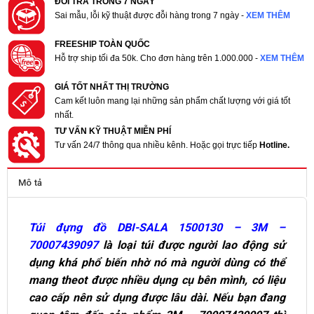
ĐỔI TRẢ TRONG 7 NGÀY
Sai mẫu, lỗi kỹ thuật được đỗi hàng trong 7 ngày -
XEM THÊM
FREESHIP TOÀN QUỐC
Hỗ trợ ship tối đa 50k. Cho đơn hàng trên 1.000.000 -
XEM THÊM
GIÁ TỐT NHẤT THỊ TRƯỜNG
Cam kết luôn mang lại những sản phẩm chất lượng với giá tốt
nhất.
TƯ VẤN KỸ THUẬT MIỄN PHÍ
Tư vấn 24/7 thông qua nhiều kênh. Hoặc gọi trực tiếp
Hotline.
Mô tả
Túi đựng đồ DBI-SALA 1500130 – 3M –
70007439097
là loại túi được người lao động sử
dụng khá phổ biến nhờ nó mà người dùng có thể
mang theot được nhiều dụng cụ bên mình, có liệu
cao cấp nên sử dụng được lâu dài. Nếu bạn đang