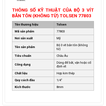
THÔNG SỐ KỸ THUẬT CỦA BỘ 3 VÍT
BẮN TÔN (KHÔNG TỪ) TOLSEN 77803
Tên thương hiệu
Tolsen
Mã sản phẩm
77803
Nơi sản xuất
Mỹ
Bộ 3 vít bắn tôn (không
Tên sản phẩm
từ)
Tiêu chuẩn
Châu Âu
Dùng để bắt, vặn hoặc cố
Công dụng
định vít
Chất liệu
Hợp kim thép
Quy cách đầu
1/4”
Kích thước
8mm