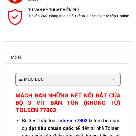
tốt nhất.
TƯ VẤN KỸ THUẬT MIỄN PHÍ
Tư vấn 24/7 thông qua nhiều kênh. Hoặc gọi trực tiếp
Hotline.
Mô tả
MỤC LỤC
MÁCH BẠN NHỮNG NÉT NỔI BẬT CỦA
BỘ 3 VÍT BẮN TÔN (KHÔNG TỪ)
TOLSEN 77803
Bộ 3 vít bắn tôn
Tolsen 77803
là trọn bộ dụng
cụ
đạt tiêu chuẩn quốc tế
đến từ nhà Tolsen,
sản phẩm ăn điểm bởi chất lượng bền bỉ và