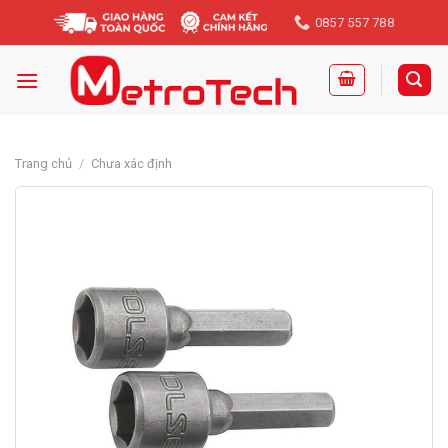
Skip
0857 557 788
to
content
Trang chủ
/
Chưa xác định