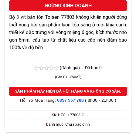
NGỪNG KINH DOANH
Bộ 3 vít bắn tôn Tolsen 77803 không khiến người dùng
thất vọng bởi sản phẩm luôn tỏa sáng ở mọi khía cạnh:
thiết kế đặc trưng với vòng miệng 6 góc, kích thước nhỏ
gọn 8mm, cấu tạo từ chất liệu cao cấp nên đảm bảo
100% về độ bền.
(đánh giá)
Đã bán
0
Được
(GIÁ CHƯAVAT)
xếp
hạng
0.0
SẢN PHẨM NÀY HIỆN ĐÃ HẾT HÀNG VÀ KHÔNG CÓ SẴN.
5
sao
Hỗ Trợ Mua Hàng:
0857 557 788
( 8h00 - 21h00 )
SKU:
TOL+77803-G
Danh mục:
Chưa xác định