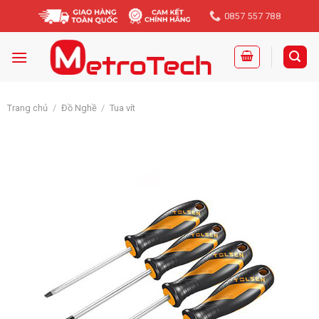
Skip
0857 557 788
to
content
Trang chủ
/
Đồ Nghề
/
Tua vít