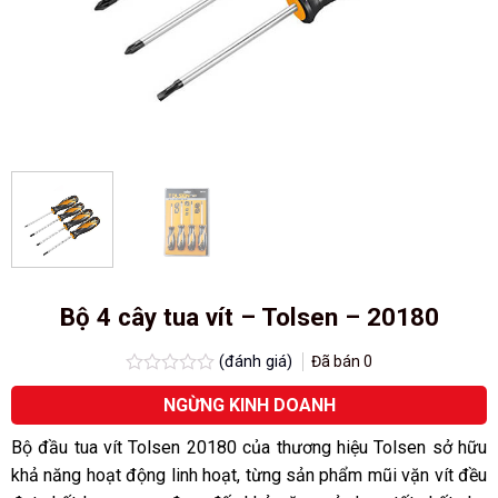
Bộ 4 cây tua vít – Tolsen – 20180
(đánh giá)
Đã bán
0
Được
NGỪNG KINH DOANH
xếp
hạng
0.0
Bộ đầu tua vít Tolsen 20180 của thương hiệu Tolsen sở hữu
5
khả năng hoạt động linh hoạt, từng sản phẩm mũi vặn vít đều
sao