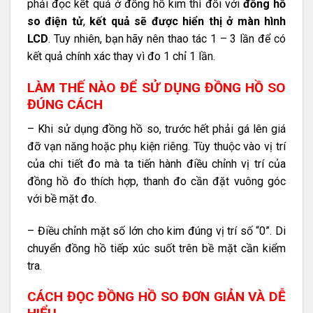
phải đọc kết quả ở đồng hồ kim thì đối với
đồng hồ
so điện tử
,
kết quả sẽ được hiển thị ở màn hình
LCD
. Tuy nhiên, bạn hãy nên thao tác 1 – 3 lần để có
kết quả chính xác thay vì đo 1 chỉ 1 lần.
LÀM THẾ NÀO ĐỂ SỬ DỤNG ĐỒNG HỒ SO
ĐÚNG CÁCH
– Khi sử dụng đồng hồ so, trước hết phải gá lên giá
đỡ vạn năng hoặc phụ kiện riêng. Tùy thuộc vào vị trí
của chi tiết đo mà ta tiến hành điều chỉnh vị trí của
đồng hồ đo thích hợp, thanh đo cần đặt vuông góc
với bề mặt đo.
– Điều chỉnh mặt số lớn cho kim đúng vị trí số “0”. Di
chuyển đồng hồ tiếp xúc suốt trên bề mặt cần kiểm
tra.
CÁCH ĐỌC ĐỒNG HỒ SO ĐƠN GIẢN VÀ DỄ