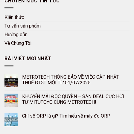
CHUYÊN MỤC TIN TỨC
Kiến thức
Tư vấn sản phẩm
Hướng dẫn
Về Chúng Tôi
BÀI VIẾT MỚI NHẤT
METROTECH THÔNG BÁO VỀ VIỆC CẬP NHẬT
THUẾ GTGT MỚI TỪ 01/07/2025
KHUYẾN MÃI ĐỘC QUYỀN – SĂN DEAL CỰC HỜI
TỪ MITUTOYO CÙNG METROTECH!
Chỉ số ORP là gì? Tìm hiểu về máy đo ORP