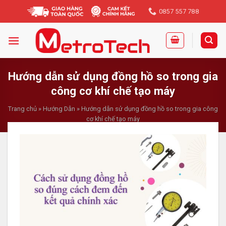
Skip
0857 557 788
to
content
Hướng dẫn sử dụng đồng hồ so trong gia
công cơ khí chế tạo máy
Trang chủ
»
Hướng Dẫn
»
Hướng dẫn sử dụng đồng hồ so trong gia công
cơ khí chế tạo máy