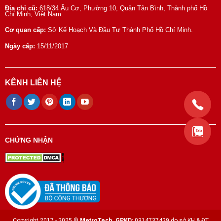
Địa chỉ cũ:
618/34 Âu Cơ, Phường 10, Quận Tân Bình, Thành phố Hồ
Chí Minh, Việt Nam.
Cơ quan cấp:
Sở Kế Hoạch Và Đầu Tư Thành Phố Hồ Chí Minh.
Ngày cấp:
15/11/2017
KÊNH LIÊN HỆ
CHỨNG NHẬN
Copyright 2017 - 2025 ©
MetroTech.
GPKD:
0314737429 do sở KH & ĐT