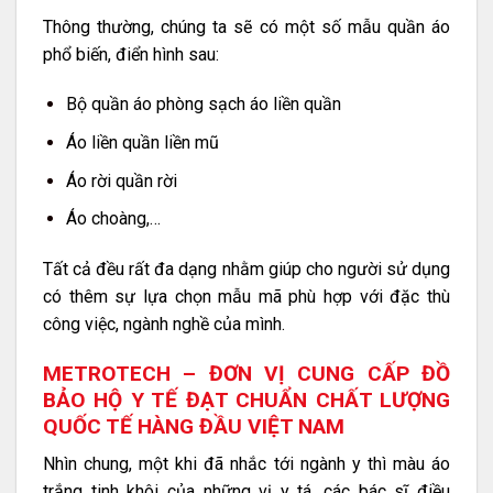
Thông thường, chúng ta sẽ có một số mẫu quần áo
phổ biến, điển hình sau:
Bộ quần áo phòng sạch áo liền quần
Áo liền quần liền mũ
Áo rời quần rời
Áo choàng,…
Tất cả đều rất đa dạng nhằm giúp cho người sử dụng
có thêm sự lựa chọn mẫu mã phù hợp với đặc thù
công việc, ngành nghề của mình.
METROTECH – ĐƠN VỊ CUNG CẤP ĐỒ
BẢO HỘ Y TẾ ĐẠT CHUẨN CHẤT LƯỢNG
QUỐC TẾ HÀNG ĐẦU VIỆT NAM
Nhìn chung, một khi đã nhắc tới ngành y thì màu áo
trắng tinh khôi của những vị y tá, các bác sĩ điều