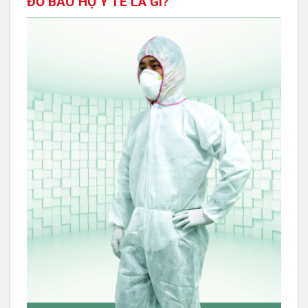
ĐỒ BẢO HỘ Y TẾ LÀ GÌ?