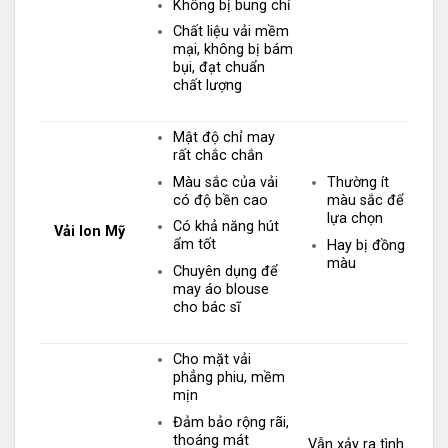
Không bị bung chỉ
Chất liệu vải mềm
mại, không bị bám
bụi, đạt chuẩn
chất lượng
Mật độ chỉ may
rất chắc chắn
Màu sắc của vải
Thường ít
có độ bền cao
màu sắc để
lựa chọn
Có khả năng hút
Vải lon Mỹ
ẩm tốt
Hay bị đồng
màu
Chuyên dụng để
may áo blouse
cho bác sĩ
Cho mặt vải
phẳng phiu, mềm
mịn
Đảm bảo rộng rãi,
thoáng mát
Vẫn xảy ra tình