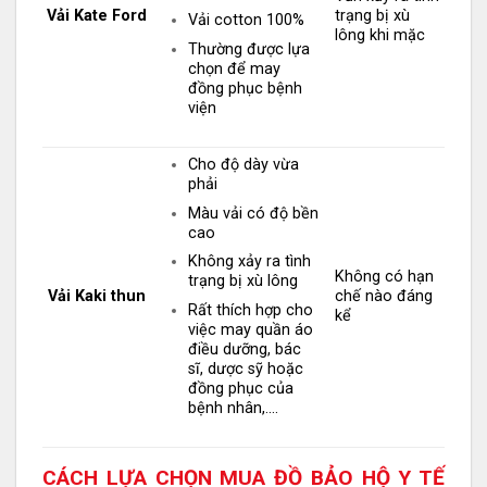
Vải Kate Ford
trạng bị xù
Vải cotton 100%
lông khi mặc
Thường được lựa
chọn để may
đồng phục bệnh
viện
Cho độ dày vừa
phải
Màu vải có độ bền
cao
Không xảy ra tình
Không có hạn
trạng bị xù lông
Vải Kaki thun
chế nào đáng
Rất thích hợp cho
kể
việc may quần áo
điều dưỡng, bác
sĩ, dược sỹ hoặc
đồng phục của
bệnh nhân,….
CÁCH LỰA CHỌN MUA ĐỒ BẢO HỘ Y TẾ