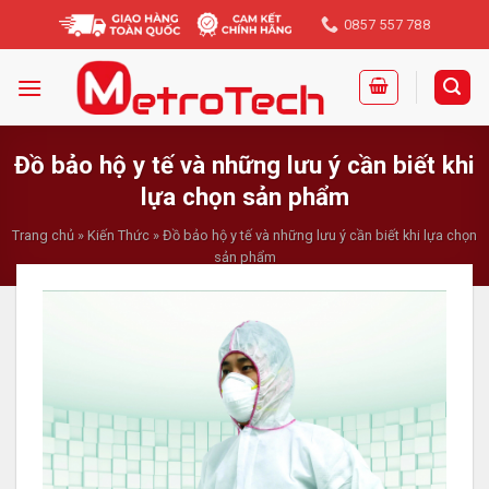
Skip
0857 557 788
to
content
Đồ bảo hộ y tế và những lưu ý cần biết khi
lựa chọn sản phẩm
Trang chủ
»
Kiến Thức
»
Đồ bảo hộ y tế và những lưu ý cần biết khi lựa chọn
sản phẩm