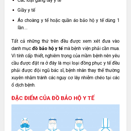
Các loại găng tay y tế
Giầy y tế
Áo choàng y tế hoặc quần áo bảo hộ y tế dùng 1
lần….
Tất cả những thứ trên đều được xem xét đưa vào
danh mục
đồ bảo hộ y tế
mà bệnh viện phải cần mua.
Vì tính cấp thiết, nghiêm trọng của mầm bệnh nên yêu
cầu được đặt ra ở đây là mọi loại đồng phục y tế đều
phải được đội ngũ bác sĩ, bệnh nhân thay thế thường
xuyên nhằm tránh các nguy cơ lây nhiễm chéo tại các
ổ dịch bệnh.
ĐẶC ĐIỂM CỦA ĐỒ BẢO HỘ Y TẾ