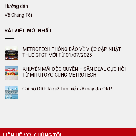
Hướng dẫn
Về Chúng Tôi
BÀI VIẾT MỚI NHẤT
METROTECH THÔNG BÁO VỀ VIỆC CẬP NHẬT
THUẾ GTGT MỚI TỪ 01/07/2025
KHUYẾN MÃI ĐỘC QUYỀN – SĂN DEAL CỰC HỜI
TỪ MITUTOYO CÙNG METROTECH!
Chỉ số ORP là gì? Tìm hiểu về máy đo ORP
LIÊN HỆ VỚI CHÚNG TÔI