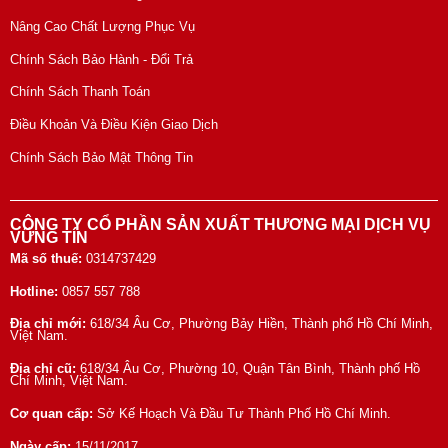
Nâng Cao Chất Lượng Phục Vụ
Chính Sách Bảo Hành - Đổi Trả
Chính Sách Thanh Toán
Điều Khoản Và Điều Kiện Giao Dịch
Chính Sách Bảo Mật Thông Tin
CÔNG TY CỔ PHẦN SẢN XUẤT THƯƠNG MẠI DỊCH VỤ
VỮNG TÍN
Mã số thuế:
0314737429
Hotline:
0857 557 788
Địa chỉ mới:
618/34 Âu Cơ, Phường Bảy Hiền, Thành phố Hồ Chí Minh,
Việt Nam.
Địa chỉ cũ:
618/34 Âu Cơ, Phường 10, Quận Tân Bình, Thành phố Hồ
Chí Minh, Việt Nam.
Cơ quan cấp:
Sở Kế Hoạch Và Đầu Tư Thành Phố Hồ Chí Minh.
Ngày cấp:
15/11/2017