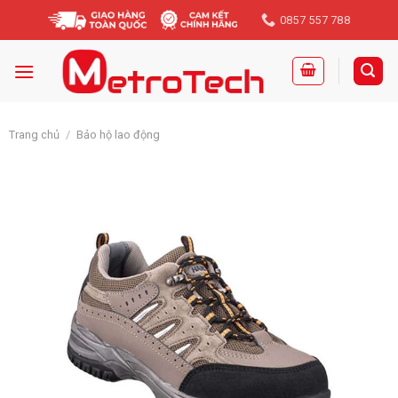
Skip
0857 557 788
to
content
Trang chủ
/
Bảo hộ lao động