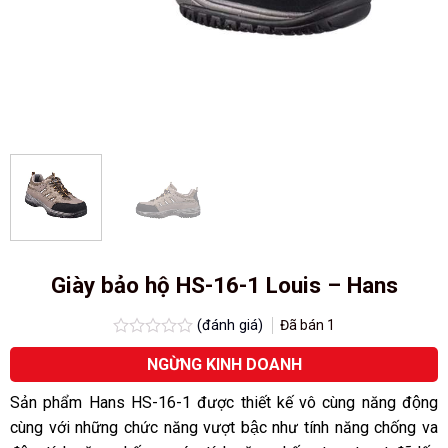
Giày bảo hộ HS-16-1 Louis – Hans
(đánh giá)
Đã bán
1
Được
NGỪNG KINH DOANH
xếp
hạng
0.0
Sản phẩm Hans HS-16-1 được thiết kế vô cùng năng động
5
cùng với những chức năng vượt bậc như tính năng chống va
sao