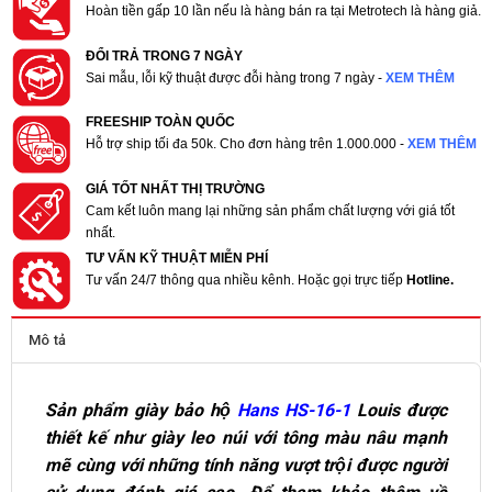
Hoàn tiền gấp 10 lần nếu là hàng bán ra tại Metrotech là hàng giả.
ĐỔI TRẢ TRONG 7 NGÀY
Sai mẫu, lỗi kỹ thuật được đỗi hàng trong 7 ngày -
XEM THÊM
FREESHIP TOÀN QUỐC
Hỗ trợ ship tối đa 50k. Cho đơn hàng trên 1.000.000 -
XEM THÊM
GIÁ TỐT NHẤT THỊ TRƯỜNG
Cam kết luôn mang lại những sản phẩm chất lượng với giá tốt
nhất.
TƯ VẤN KỸ THUẬT MIỄN PHÍ
Tư vấn 24/7 thông qua nhiều kênh. Hoặc gọi trực tiếp
Hotline.
Mô tả
Sản phẩm giày bảo hộ
Hans HS-16-1
Louis được
thiết kế như giày leo núi với tông màu nâu mạnh
mẽ cùng với những tính năng vượt trội được người