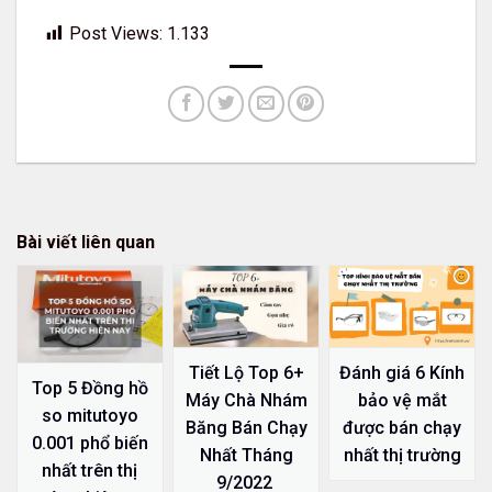
Post Views:
1.133
Bài viết liên quan
Tiết Lộ Top 6+
Đánh giá 6 Kính
Top 5 Đồng hồ
Máy Chà Nhám
bảo vệ mắt
so mitutoyo
Băng Bán Chạy
được bán chạy
0.001 phổ biến
Nhất Tháng
nhất thị trường
nhất trên thị
9/2022