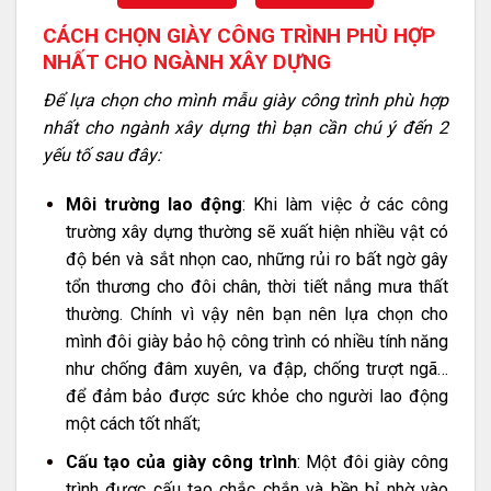
CÁCH CHỌN GIÀY CÔNG TRÌNH PHÙ HỢP
NHẤT CHO NGÀNH XÂY DỰNG
Để lựa chọn cho mình mẫu giày công trình phù hợp
nhất cho ngành xây dựng thì bạn cần chú ý đến 2
yếu tố sau đây:
Môi trường lao động
: Khi làm việc ở các công
trường xây dựng thường sẽ xuất hiện nhiều vật có
độ bén và sắt nhọn cao, những rủi ro bất ngờ gây
tổn thương cho đôi chân, thời tiết nắng mưa thất
thường. Chính vì vậy nên bạn nên lựa chọn cho
mình đôi giày bảo hộ công trình có nhiều tính năng
như chống đâm xuyên, va đập, chống trượt ngã…
để đảm bảo được sức khỏe cho người lao động
một cách tốt nhất;
Cấu tạo của giày công trình
: Một đôi giày công
trình được cấu tạo chắc chắn và bền bỉ nhờ vào