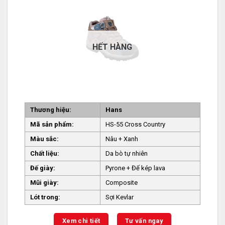
HẾT HÀNG
Thương hiệu:
Hans
Mã sản phẩm:
HS-55 Cross Country
Màu sắc:
Nâu + Xanh
Chất liệu:
Da bò tự nhiên
Đế giày:
Pyrone + Đế kép lava
Mũi giày:
Composite
Lót trong:
Sợi Kevlar
Xem chi tiết
Tư vấn ngay