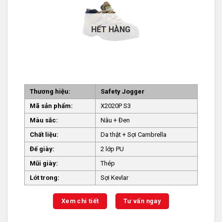
HẾT HÀNG
Thương hiệu:
Safety Jogger
Mã sản phẩm:
X2020P S3
Màu sắc:
Nâu + Đen
Chất liệu:
Da thật + Sợi Cambrella
Đế giày:
2 lớp PU
Mũi giày:
Thép
Lót trong:
Sợi Kevlar
Xem chi tiết
Tư vấn ngay