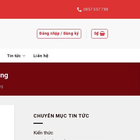
0857 557 788
Đăng nhập / Đăng ký
0
₫
Tin tức
Liên hệ
ùng
ng
CHUYÊN MỤC TIN TỨC
Kiến thức