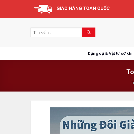
Skip
GIAO HÀNG TOÀN QUỐC
to
content
Dụng cụ & Vật tư cơ khí
To
T