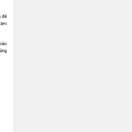
g để
 tâm
 bảo
cũng