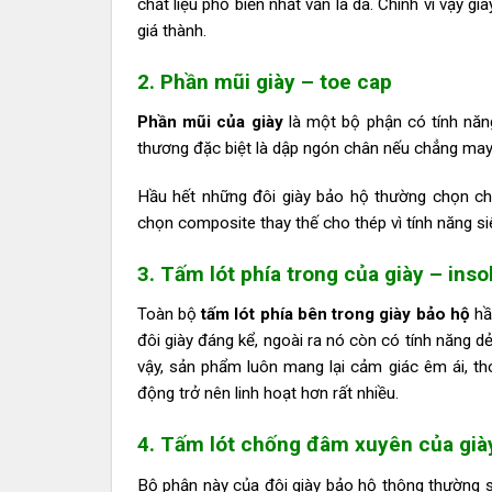
chất liệu phổ biến nhất vẫn là da. Chính vì vậy g
giá thành.
2. Phần mũi giày – toe cap
Phần mũi của giày
là một bộ phận có tính năn
thương đặc biệt là dập ngón chân nếu chẳng may b
Hầu hết những đôi giày bảo hộ thường chọn chấ
chọn composite thay thế cho thép vì tính năng s
3. Tấm lót phía trong của giày – inso
Toàn bộ
tấm lót phía bên trong giày bảo hộ
hầ
đôi giày đáng kể, ngoài ra nó còn có tính năng 
vậy, sản phẩm luôn mang lại cảm giác êm ái, th
động trở nên linh hoạt hơn rất nhiều.
4. Tấm lót chống đâm xuyên của già
Bộ phận này của đôi giày bảo hộ thông thường s