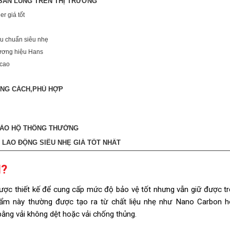
 SĂN LÙNG TRÊN THỊ TRƯỜNG
r giá tốt
êu chuẩn siêu nhẹ
hương hiệu Hans
 cao
ÚNG CÁCH,PHÙ HỢP
 BẢO HỘ THÔNG THƯỜNG
 LAO ĐỘNG SIÊU NHẸ GIÁ TỐT NHẤT
Ì?
được thiết kế để cung cấp mức độ bảo vệ tốt nhưng vẫn giữ được t
phẩm này thường được tạo ra từ chất liệu nhẹ như Nano Carbon 
ằng vải không dệt hoặc vải chống thủng.