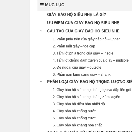
MỤC LỤC
GIÀY BẢO HỘ SIÊU NHẸ LÀ GÌ?
ƯU ĐIỂM CỦA GIÀY BẢO HỘ SIÊU NHẸ
CẤU TẠO CỦA GIÀY BẢO HỘ SIÊU NHẸ
1. Phần phía trên của giày bảo hộ – upper
2. Phần mũi giày – toe cap
3. Tấm lót phía trong của giày – insole
4. Tấm lót chống đâm xuyên của giày – midsole
5. Đế ngoài của giày – outsole
6. Phần gân tăng cứng giày – shank
PHÂN LOẠI GIÀY BẢO HỘ TRỌNG LƯỢNG SI
1. Giày bảo hộ siêu nhẹ chống lực va đập lên gót
2. Giày bảo hộ siêu nhẹ chống đâm xuyên
3. Giày bảo hộ điều hòa nhiệt độ
4. Giày bảo hộ chống nước
5. Giày bảo hộ chống trượt
6. Giày bảo hộ kháng hóa chất