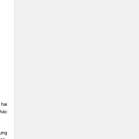
 hai
khác
hưng