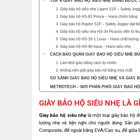
TOP 6 GIÀY BẢO HỘ SIÊU NHẸ ĐANG ĐƯỢC
1. Giày bảo hộ siêu nhẹ Ligero S1P – Safety Jogge
2. Giày bảo hộ HS-81 Prince – Hans chính hãng
3. Giày bảo hộ Raptor S1P – Safety Jogger đạt ti
4. Giày bảo hộ siêu nhẹ HS-34 Picasso đến từ t
5. Giày bảo hộ HS-16-1 Louis – Hans chất lượng
6. Giày bảo hộ HS-90 Aqua – Hans siêu nhẹ
CÁCH BẢO QUẢN GIÀY BẢO HỘ SIÊU NHẸ Đ
1. Làm khô giày bằng cách tự nhiên
2. Không nên giặt giày bảo hộ bằng hóa chất
SO SÁNH GIÀY BẢO HỘ SIÊU NHẸ VÀ GIÀY
METROTECH – NƠI PHÂN PHỐI GIÀY BẢO HỘ
GIÀY BẢO HỘ SIÊU NHẸ LÀ G
Giày bảo hộ siêu nhẹ
là một loại giày bảo hộ 
lượng nhẹ và tiện nghi cho người dùng. Sản 
Composite, đế ngoài bằng EVA/Cao su, đế giữa b