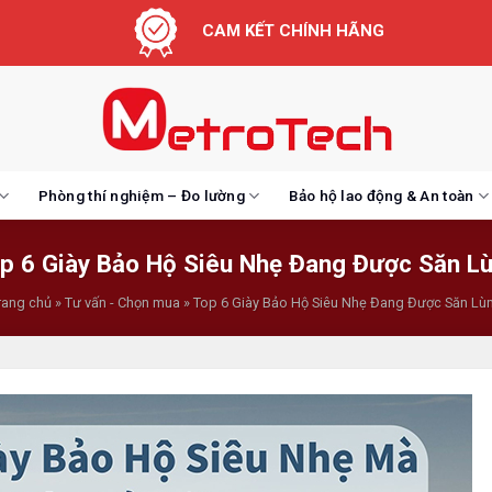
CAM KẾT CHÍNH HÃNG
Phòng thí nghiệm – Đo lường
Bảo hộ lao động & An toàn
p 6 Giày Bảo Hộ Siêu Nhẹ Đang Được Săn L
rang chủ
»
Tư vấn - Chọn mua
»
Top 6 Giày Bảo Hộ Siêu Nhẹ Đang Được Săn Lù