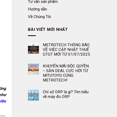
Tư vấn sản phẩm
Hướng dẫn
Về Chúng Tôi
BÀI VIẾT MỚI NHẤT
METROTECH THÔNG BÁO
VỀ VIỆC CẬP NHẬT THUẾ
GTGT MỚI TỪ 01/07/2025
KHUYẾN MÃI ĐỘC QUYỀN
– SĂN DEAL CỰC HỜI TỪ
MITUTOYO CÙNG
METROTECH!
hững
Chỉ số ORP là gì? Tìm hiểu
 như
về máy đo ORP
siêu