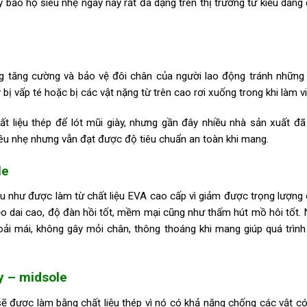
iày bảo hộ siêu nhẹ ngày nay rất đa dạng trên thị trường từ kiểu dáng
g tăng cường và bảo vệ đôi chân của người lao động tránh những
ị vấp té hoặc bị các vật nặng từ trên cao rơi xuống trong khi làm vi
t liệu thép để lót mũi giày, nhưng gần đây nhiều nhà sản xuất đã
iêu nhẹ nhưng vẫn đạt được độ tiêu chuẩn an toàn khi mang.
le
u như được làm từ chất liệu EVA cao cấp vì giảm được trọng lượng
dẻo dai cao, độ đàn hồi tốt, mềm mại cũng như thấm hút mồ hôi tốt.
oải mái, không gây mỏi chân, thông thoáng khi mang giúp quá trình
y – midsole
ẽ được làm bằng chất liệu thép vì nó có khả năng chống các vật c