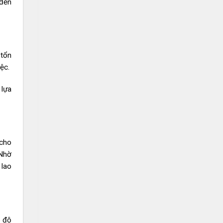
 đến
 tổn
ệc.
 lựa
 cho
 Nhờ
 lao
ó độ