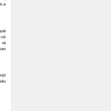
h vì
goài
a nó
U và
 cao
 một
siêu