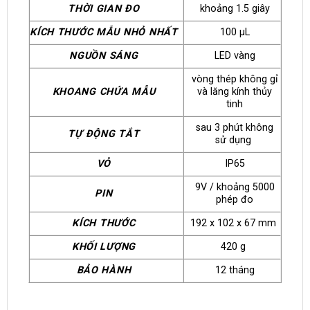
THỜI GIAN ĐO
khoảng 1.5 giây
KÍCH THƯỚC MẪU NHỎ NHẤT
100 μL
NGUỒN SÁNG
LED vàng
vòng thép không gỉ
KHOANG CHỨA MẪU
và lăng kính thủy
tinh
sau 3 phút không
TỰ ĐỘNG TẮT
sử dụng
VỎ
IP65
9V / khoảng 5000
PIN
phép đo
KÍCH THƯỚC
192 x 102 x 67 mm
KHỐI LƯỢNG
420 g
BẢO HÀNH
12 tháng