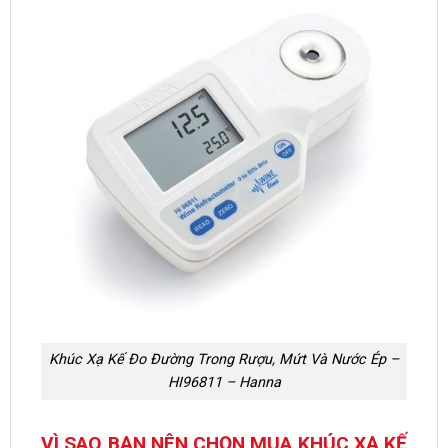
Khúc Xạ Kế Đo Đường Trong Rượu, Mứt Và Nước Ép –
HI96811 – Hanna
VÌ SAO BẠN NÊN CHỌN MUA KHÚC XẠ KẾ