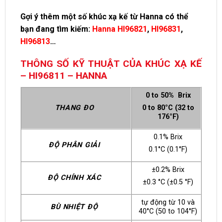
Gợi ý thêm một số khúc xạ kế từ Hanna có thể
bạn đang tìm kiếm:
Hanna HI96821
,
HI96831
,
HI96813
…
THÔNG SỐ KỸ THUẬT CỦA KHÚC XẠ KẾ
– HI96811 – HANNA
0 to 50% Brix
THANG ĐO
0 to 80°C (32 to
176°F)
0.1% Brix
ĐỘ PHÂN GIẢI
0.1°C (0.1°F)
±0.2% Brix
ĐỘ CHÍNH XÁC
±0.3 °C (±0.5 °F)
tự động từ 10 và
BÙ NHIỆT ĐỘ
40°C (50 to 104°F)