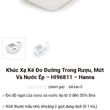
Khúc Xạ Kế Đo Đường Trong Rượu, Mứt
Và Nước Ép – HI96811 – Hanna
(đánh giá)
Đã bán
0
Được
✅Đo độ ngọt của rượu và nước ép từ 0 đến 50% Brix
xếp
hạng
0.0
✅Kích thước mẫu nhỏ, khoảng 2 giọt dung dịch (0.1 mL)
5