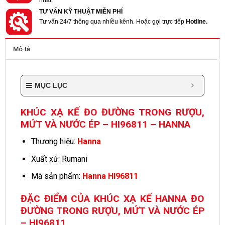
nhất.
TƯ VẤN KỸ THUẬT MIỄN PHÍ
Tư vấn 24/7 thông qua nhiều kênh. Hoặc gọi trực tiếp
Hotline.
Mô tả
MỤC LỤC
KHÚC XẠ KẾ ĐO ĐƯỜNG TRONG RƯỢU,
MỨT VÀ NƯỚC ÉP – HI96811 – HANNA
Thương hiệu:
Hanna
Xuất xứ: Rumani
Mã sản phẩm:
Hanna HI96811
ĐẶC ĐIỂM CỦA KHÚC XẠ KẾ HANNA ĐO
ĐƯỜNG TRONG RƯỢU, MỨT VÀ NƯỚC ÉP
– HI96811