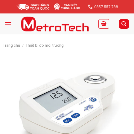
Skip
0857 557 788
to
content
Trang chủ
/
Thiết bị đo môi trường