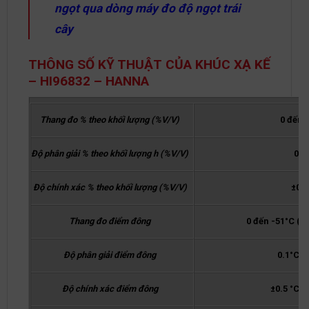
ngọt qua dòng máy đo độ ngọt trái
cây
THÔNG SỐ KỸ THUẬT CỦA KHÚC XẠ KẾ
– HI96832 – HANNA
Thang đo % theo khối lượng (%V/V)
0 đến 
Độ phân giải % theo khối lượng h (%V/V)
0.1
Độ chính xác % theo khối lượng (%V/V)
±0.
Thang đo điểm đông
0 đến -51°C (3
Độ phân giải điểm đông
0.1°C (
Độ chính xác điểm đông
±0.5 °C (