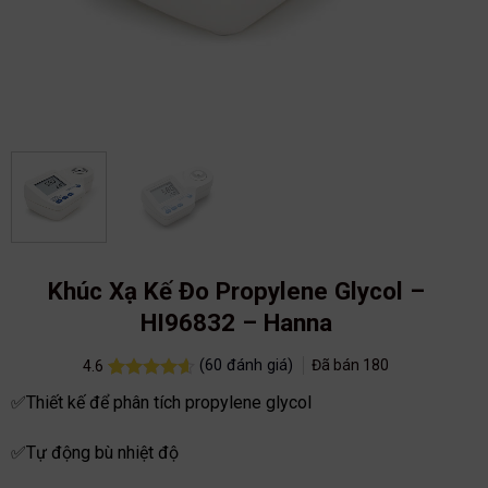
Khúc Xạ Kế Đo Propylene Glycol –
HI96832 – Hanna
(
60
đánh giá)
Đã bán
180
4.6
4.6
60
trên 5
✅Thiết kế để phân tích propylene glycol
dựa trên
đánh giá
✅Tự động bù nhiệt độ