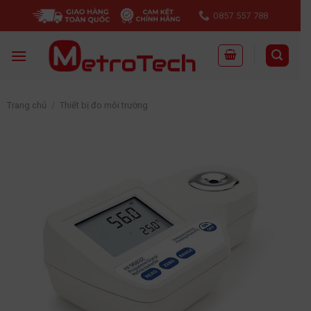
Skip
0857 557 788
to
content
Trang chủ
/
Thiết bị đo môi trường