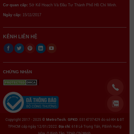
Cơ quan cấp:
Sở Kế Hoạch Và Đầu Tư Thành Phố Hồ Chí Minh.
Ngày cấp:
15/11/2017
KÊNH LIÊN HỆ
CHỨNG NHẬN
Copyright 2017 - 2025 ©
MetroTech.
GPKD:
0314737429 do sở KH & ĐT
TP.HCM cấp ngày 12/01/2022.
Địa chỉ:
618 Lê Trọng Tấn, P.Bình Hưng
Hòa, Q.Bình Tân, TP.Hồ Chí Minh.