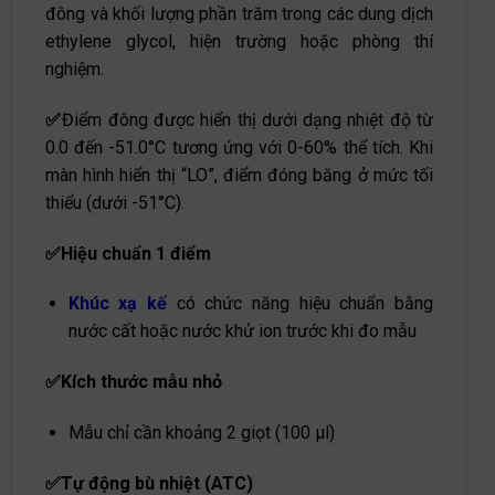
đông và khối lượng phần trăm trong các dung dịch
ethylene glycol, hiện trường hoặc phòng thí
nghiệm.
✅
Điểm đông được hiển thị dưới dạng nhiệt độ từ
0.0 đến -51.0°C tương ứng với 0-60% thể tích. Khi
màn hình hiển thị “LO”, điểm đóng băng ở mức tối
thiểu (dưới -51°C).
✅Hiệu chuẩn 1 điểm
Khúc xạ kế
có chức năng hiệu chuẩn bằng
nước cất hoặc nước khử ion trước khi đo mẫu
✅Kích thước mẫu nhỏ
Mẫu chỉ cần khoảng 2 giọt (100 μl)
✅Tự động bù nhiệt (ATC)