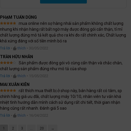
PHẠM TUẤN DŨNG
mua online nên sợ hàng nhái sản phẩm không chất lượng
Được xếp
nhưng khi nhận hàng rất bất ngờ máy được đóng gói cẩn thận, tỉ mỉ
hạng
5
5
chất lượng đúng mô tả kết quả cho ra khi đo rất chính xác, Chất lượng
sao
khá xứng đáng với số tiền mình bỏ ra
Trả lời
•
thích
•
30/05/2022
TRẦN HỮU NHÂN
Sản phẩm được đóng gói vô cùng cẩn thận và chắc chắn,
Được
chất lượng sản phẩm đúng như mô tả của shop
xếp
hạng
4
Trả lời
•
thích
•
15/05/2022
5 sao
MAI XUÂN KIÊN
rất thích mua thiết bị ở shop này, bán hàng rất có tâm, sp
Được xếp
chính hãng giá ưu đãi, chất lượng máy 10/10, nhân viên tư vấn khá
hạng
5
5
nhiệt tình hướng dẫn mình cách sử dụng rất chi tiết, thời gian nhận
sao
hàng cũng rất nhanh. Đánh giá 5 sao
Trả lời
•
thích
•
16/04/2022
1
2
3
…
20
→