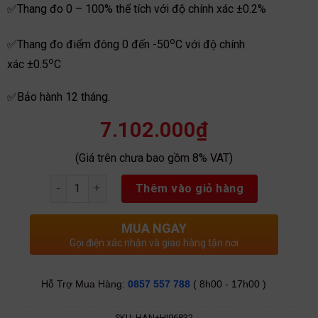
✅Thang đo 0 – 100% thể tích với độ chính xác ±0.2%
o
✅Thang đo điểm đông 0 đến -50
C với độ chính
o
xác ±0.5
C
✅Bảo hành 12 tháng.
7.102.000
₫
(Giá trên chưa bao gồm 8% VAT)
Số lượng
Thêm vào giỏ hàng
MUA NGAY
Gọi điện xác nhận và giao hàng tận nơi
Hỗ Trợ Mua Hàng:
0857 557 788
( 8h00 - 17h00 )
SKU:
HAN+HI96832