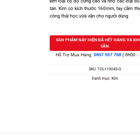
kim loại có độ cứng cao và nhổ các loại bu 
tán. Kìm có kích thước 160mm, tay cầm thi
công thái học vừa vặn cho người dùng.
SẢN PHẨM NÀY HIỆN ĐÃ HẾT HÀNG VÀ K
SẴN.
Hỗ Trợ Mua Hàng:
0857 557 788
( 8h00 -
SKU:
TOL+10043-G
Danh mục:
Kìm