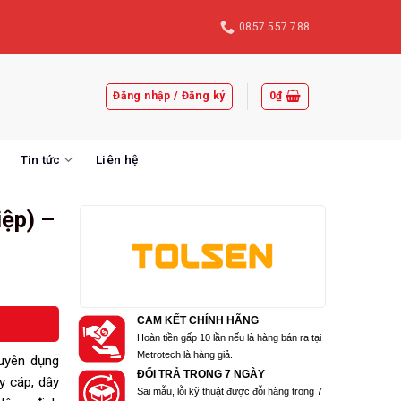
0857 557 788
Đăng nhập / Đăng ký
0
₫
Tin tức
Liên hệ
ệp) –
CAM KẾT CHÍNH HÃNG
Hoàn tiền gấp 10 lần nếu là hàng bán ra tại
Metrotech là hàng giả.
uyên dụng
ĐỔI TRẢ TRONG 7 NGÀY
y cáp, dây
Sai mẫu, lỗi kỹ thuật được đỗi hàng trong 7