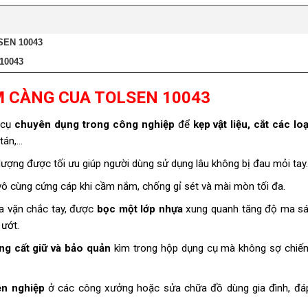
SEN 10043
10043
M CÀNG CUA TOLSEN 10043
 cụ
chuyên dụng trong công nghiệp
để
kẹp vật liệu, cắt các lo
 tán,…
 lượng được tối ưu giúp người dùng sử dụng lâu không bị đau mỏi tay.
ô cùng cứng cáp khi cầm nắm, chống gỉ sét và mài mòn tối đa.
a vặn chắc tay, được
bọc một lớp nhựa
xung quanh tăng độ ma sá
 ướt.
ng cất giữ và bảo quản
kìm trong hộp dụng cụ mà không sợ chiế
ên nghiệp
ở các công xưởng hoặc sửa chữa đồ dùng gia đình, đá