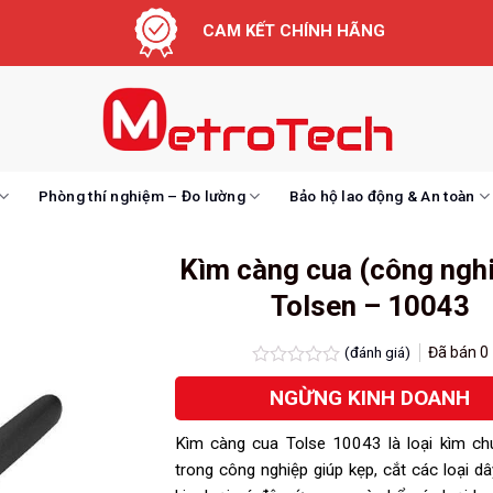
CAM KẾT CHÍNH HÃNG
Phòng thí nghiệm – Đo lường
Bảo hộ lao động & An toàn
Kìm càng cua (công nghi
Tolsen – 10043
(đánh giá)
Đã bán
0
Được
NGỪNG KINH DOANH
xếp
hạng
0.0
Kìm càng cua Tolse 10043 là loại kìm ch
5
sao
trong công nghiệp giúp kẹp, cắt các loại dâ