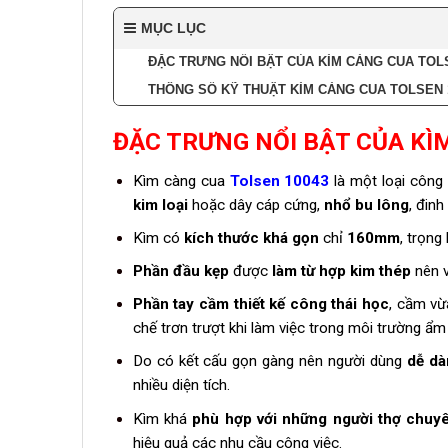
MỤC LỤC
ĐẶC TRƯNG NỔI BẬT CỦA KÌM CÀNG CUA TOL
THÔNG SỐ KỸ THUẬT KÌM CÀNG CUA TOLSEN 
ĐẶC TRƯNG NỔI BẬT CỦA KÌ
Kìm càng cua
Tolsen 10043
là một loại công
kim loại
hoặc dây cáp cứng,
nhổ bu lông
, đinh
Kìm có
kích thước khá gọn
chỉ
160mm
, trọng
Phần đầu kẹp
được
làm từ
hợp kim thép
nên v
Phần tay cầm thiết kế công thái học
, cầm vừ
chế trơn trượt khi làm việc trong môi trường ẩm
Do có kết cấu gọn gàng nên người dùng
dễ dà
nhiều diện tích.
Kìm khá
phù hợp với những người thợ chuy
hiệu quả các nhu cầu công việc.