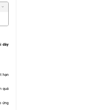
ại dây
t hạn
m quá
p ứng