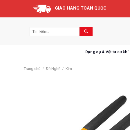
Skip
GIAO HÀNG TOÀN QUỐC
to
content
Dụng cụ & Vật tư cơ khí
Trang chủ
/
Đồ Nghề
/
Kìm