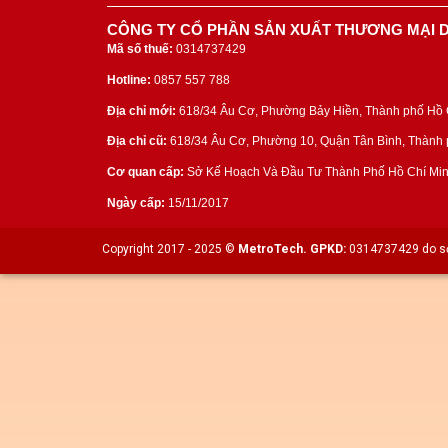
CÔNG TY CỔ PHẦN SẢN XUẤT THƯƠNG MẠI D
Mã số thuế:
0314737429
Hotline:
0857 557 788
Địa chỉ mới:
618/34 Âu Cơ, Phường Bảy Hiền, Thành phố Hồ C
Địa chỉ cũ:
618/34 Âu Cơ, Phường 10, Quận Tân Bình, Thành p
Cơ quan cấp:
Sở Kế Hoạch Và Đầu Tư Thành Phố Hồ Chí Min
Ngày cấp:
15/11/2017
Copyright 2017 - 2025 ©
MetroTech.
GPKD:
0314737429 do sở