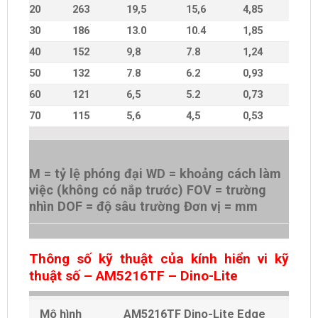
20
263
19,5
15,6
4,85
30
186
13.0
10.4
1,85
40
152
9,8
7.8
1,24
50
132
7.8
6.2
0,93
60
121
6,5
5.2
0,73
70
115
5,6
4,5
0,53
M = tỷ lệ phóng đại WD = khoảng cách làm
việc (không có nắp trước) FOV = trường
nhìn DOF = độ sâu trường Đơn vị = mm
Thông số kỹ thuật của kính hiển vi kỹ
thuật số – AM5216TF – Dino-Lite
Mô hình
AM5216TF Dino-Lite Edge