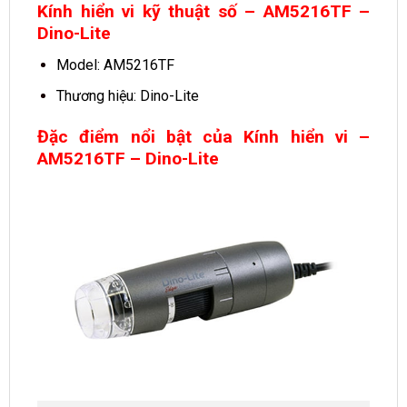
Kính hiển vi kỹ thuật số – AM5216TF –
Dino-Lite
Model: AM5216TF
Thương hiệu: Dino-Lite
Đặc điểm nổi bật của Kính hiển vi –
AM5216TF – Dino-Lite