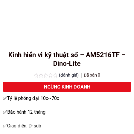
Kính hiển vi kỹ thuật số – AM5216TF –
Dino-Lite
(đánh giá)
Đã bán
0
Được
NGỪNG KINH DOANH
xếp
hạng
0.0
✅Tỷ lệ phóng đại 10x~70x
5
sao
✅Bảo hành 12 tháng
✅Giao diện: D-sub