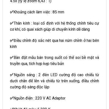
4.5x (tỷ lệ zoom 6,43 : 1)
✅
Khoảng cách làm việc : 85 mm
✅
Thân kính : loại cố định với hệ thống chỉnh tiêu cự
cơ khí, có quai xách giúp di chuyển kính dễ dàng
✅
Điều chỉnh độ sắc nét qua hai núm chỉnh ở hai bên
kính
✅
Bàn đặt mẫu bán trong suốt có thể soi bề mặt và
truyền qua, tích hợp kẹp tiêu bản
✅
Nguồn sáng : 2 đèn LED cường độ cao chiếu từ
dưới chân đế lên và chiếu từ trên xuống, điều chỉnh
cường độ sáng độc lập
✅
Nguồn điện : 220 V AC Adaptor