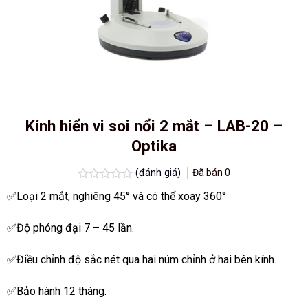
Kính hiển vi soi nổi 2 mắt – LAB-20 –
Optika
(đánh giá)
Đã bán
0
Được
✅Loại 2 mắt, nghiêng 45° và có thể xoay 360°
xếp
hạng
0.0
✅Độ phóng đại 7 – 45 lần.
5
sao
✅Điều chỉnh độ sắc nét qua hai núm chỉnh ở hai bên kính.
✅Bảo hành 12 tháng.