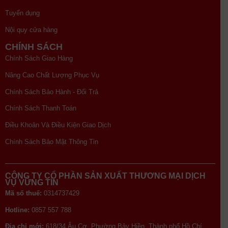
Tuyển dụng
Nội quy cửa hàng
CHÍNH SÁCH
Chính Sách Giao Hàng
Nâng Cao Chất Lượng Phục Vụ
Chính Sách Bảo Hành - Đổi Trả
Chính Sách Thanh Toán
Điều Khoản Và Điều Kiện Giao Dịch
Chính Sách Bảo Mật Thông Tin
CÔNG TY CỔ PHẦN SẢN XUẤT THƯƠNG MẠI DỊCH
VỤ VỮNG TÍN
Mã số thuế:
0314737429
Hotline:
0857 557 788
Địa chỉ mới:
618/34 Âu Cơ, Phường Bảy Hiền, Thành phố Hồ Chí