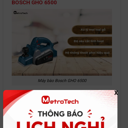
BOSCH GHO 6500
Máy bào Bosch GHO 6500
X
Máy bào Bosch GHO 6500
nổi bật với nhiều tính
năng ưu việt, đáp ứng nhu cầu của cả thợ mộc
chuyên nghiệp lẫn người dùng gia đình:
Xem thêm