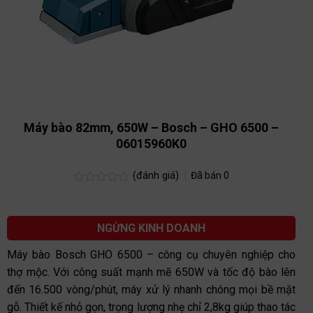
Máy bào 82mm, 650W – Bosch – GHO 6500 –
06015960K0
(đánh giá)
Đã bán
0
Được
xếp
hạng
0.0
NGỪNG KINH DOANH
5
sao
Máy bào Bosch GHO 6500 – công cụ chuyên nghiệp cho
thợ mộc. Với công suất mạnh mẽ 650W và tốc độ bào lên
đến 16.500 vòng/phút, máy xử lý nhanh chóng mọi bề mặt
gỗ. Thiết kế nhỏ gọn, trọng lượng nhẹ chỉ 2,8kg giúp thao tác