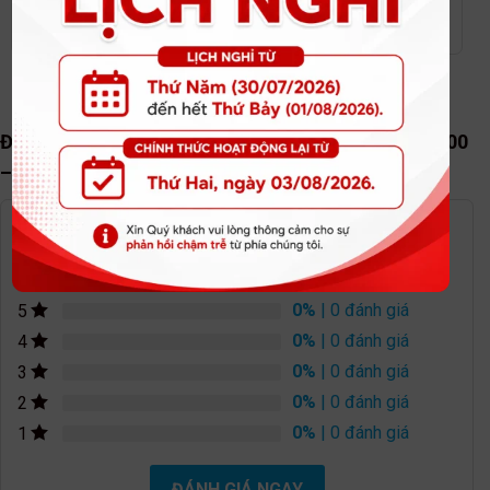
Bạn chưa xem sản phẩm nào.
Đánh giá Máy bào 82mm, 650W – Bosch – GHO 6500
– 06015960K0
0.0
ĐÁNH GIÁ TRUNG BÌNH
0%
| 0 đánh giá
5
0%
| 0 đánh giá
4
0%
| 0 đánh giá
3
0%
| 0 đánh giá
2
0%
| 0 đánh giá
1
ĐÁNH GIÁ NGAY