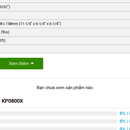
3/32″)
8 x 158mm (11-1/4″ x 6-1/4″ x 6-1/4″)
.7lbs)
2ft)
Xem thêm
Bạn chưa xem sản phẩm nào.
– KP0800X
0%
| 
0%
| 
0%
| 