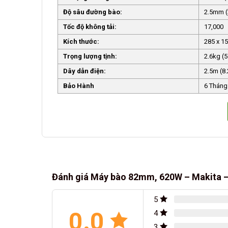
Độ sâu đường bào:
2.5mm (
Tốc độ không tải:
17,000
Kích thước:
285 x 15
Trọng lượng tịnh:
2.6kg (5
Dây dẫn điện:
2.5m (8.
Bảo Hành
6 Tháng
Đánh giá Máy bào 82mm, 620W – Makita 
5
0.0
4
3