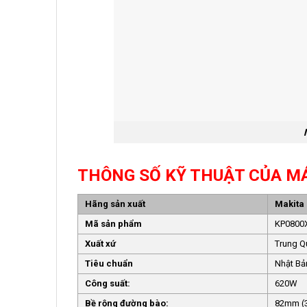
THÔNG SỐ KỸ THUẬT CỦA MÁ
Hãng sản xuất
Makita
Mã sản phẩm
KP0800
Xuất xứ
Trung Q
Tiêu chuẩn
Nhật B
Công suất:
620W
Bề rộng đường bào:
82mm (3