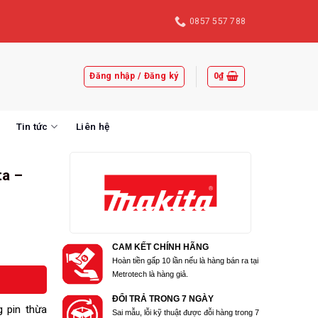
0857 557 788
Đăng nhập / Đăng ký
0
₫
Tin tức
Liên hệ
ta –
CAM KẾT CHÍNH HÃNG
Hoàn tiền gấp 10 lần nếu là hàng bán ra tại
Metrotech là hàng giả.
ĐỔI TRẢ TRONG 7 NGÀY
 pin thừa
Sai mẫu, lỗi kỹ thuật được đỗi hàng trong 7