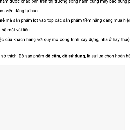
 phẩm được chào bán trên thị trường song hành cùng máy bào dùng p
àm việc đáng tự hào.
mẻ
mà sản phẩm lọt vào top các sản phẩm tiềm năng đáng mua hiện
 bề mặt vật liệu.
ệc của khách hàng với quy mô công trình xây dựng, nhà ở hay thuộ
o sở thích. Bộ sản phẩm
dễ cầm
,
dễ sử dụng
, là sự lựa chọn hoàn h