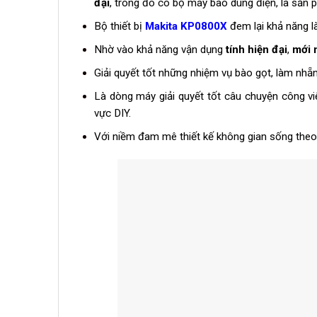
đại
, trong đó có bộ máy bào dùng điện, là sản
Bộ thiết bị
Makita KP0800X
đem lại khả năng l
Nhờ vào khả năng vận dụng
tính hiện đại
,
mới 
Giải quyết tốt những nhiệm vụ bào gọt, làm nhẵn
Là dòng máy giải quyết tốt câu chuyện công vi
vực DIY.
Với niềm đam mê thiết kế không gian sống the