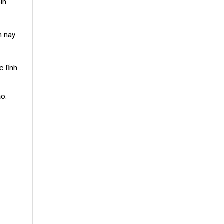
in.
 nay.
c lĩnh
ảo.