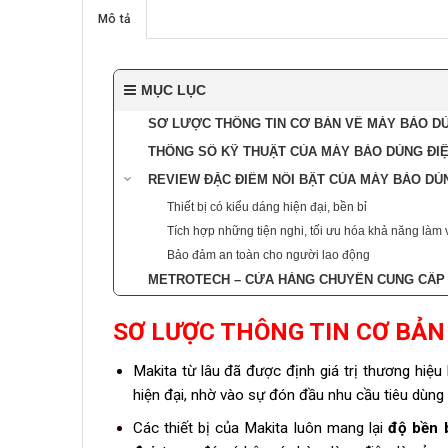
Mô tả
MỤC LỤC
SƠ LƯỢC THÔNG TIN CƠ BẢN VỀ MÁY BÀO DÙ
THÔNG SỐ KỸ THUẬT CỦA MÁY BÀO DÙNG ĐIỆ
REVIEW ĐẶC ĐIỂM NỔI BẬT CỦA MÁY BÀO DÙN
Thiết bị có kiểu dáng hiện đại, bền bỉ
Tích hợp những tiện nghi, tối ưu hóa khả năng làm 
Bảo đảm an toàn cho người lao động
METROTECH – CỬA HÀNG CHUYÊN CUNG CẤP 
SƠ LƯỢC THÔNG TIN CƠ BẢN
Makita từ lâu đã được định giá trị thương hiệu
hiện đại, nhờ vào sự đón đầu nhu cầu tiêu dùng
Các thiết bị của Makita luôn mang lại
độ bền 