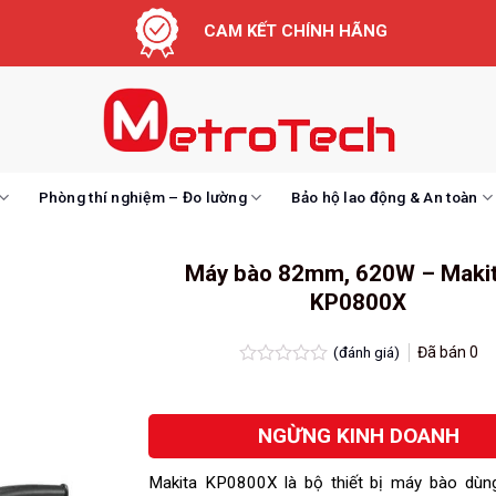
CAM KẾT CHÍNH HÃNG
Phòng thí nghiệm – Đo lường
Bảo hộ lao động & An toàn
Máy bào 82mm, 620W – Maki
KP0800X
(đánh giá)
Đã bán
0
Được
xếp
hạng
NGỪNG KINH DOANH
0.0
5
sao
Makita KP0800X là bộ thiết bị máy bào dùng