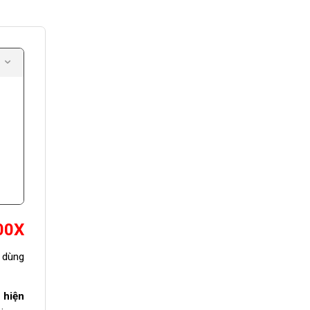
00X
u dùng
 hiện