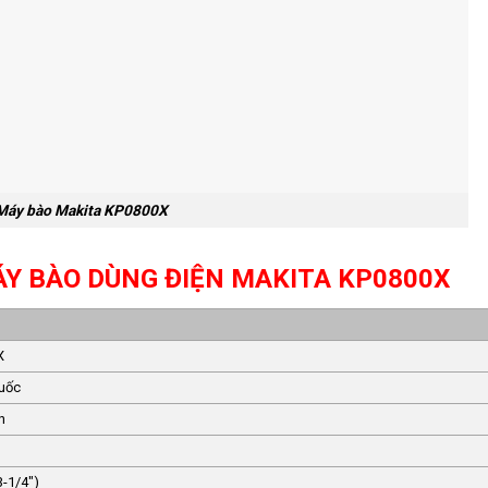
Máy bào Makita KP0800X
Y BÀO DÙNG ĐIỆN MAKITA KP0800X
X
uốc
ản
-1/4″)