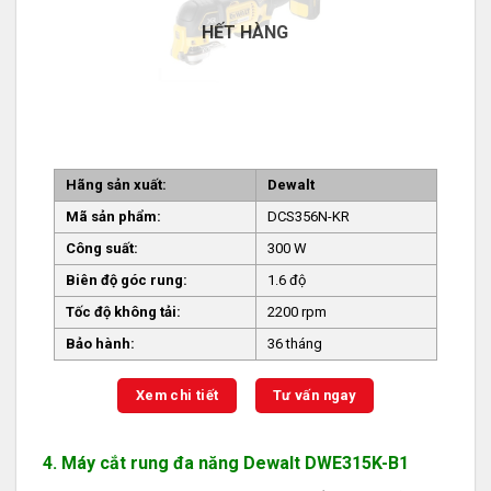
HẾT HÀNG
Hãng sản xuất:
Dewalt
Mã sản phẩm:
DCS356N-KR
Công suất:
300 W
Biên độ góc rung:
1.6 độ
Tốc độ không tải:
2200 rpm
Bảo hành:
36 tháng
Xem chi tiết
Tư vấn ngay
4. Máy cắt rung đa năng Dewalt DWE315K-B1