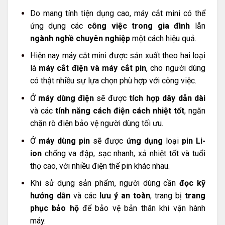
Do mang tính tiện dụng cao, máy cắt mini có thể
ứng dụng các
công việc trong gia đình
lẫn
ngành nghề chuyên nghiệp
một cách hiệu quả.
Hiện nay máy cắt mi
ni được sản xuất theo hai loại
là
máy cắt điện v
à máy cắt pin
, cho người dùng
có thật nhiều sự lựa chọn phù hợp với công việc.
Ở
máy dùng điện
sẽ được
tích hợp dây dẫn dài
và các
tính năng cách điện cách nhiệt tốt
, ngăn
chặn rò điện bảo vệ người dùng tối ưu.
Ở
máy dùng pin
sẽ được
ứng dụng
loại
pin Li-
ion
chống va đập, sạc nhanh, xả nhiệt tốt và tuổi
thọ cao, với nhiều điện thế pin khác nhau.
Khi sử dụng sản phẩm, người dùng cần
đọc kỹ
hướng dẫn
và các
lưu ý an toàn
, t
rang bị
trang
phục bảo hộ
để bảo vệ bản thân khi vận hành
máy.