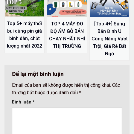
Top 5+ máy thổi
TOP 4 MÁY ĐO
[Top 4+] Súng
bụi dùng pin giá
ĐỘ ẨM GỖ BÁN
Bắn Đinh U
bình dân, chất
CHẠY NHẤT NHÌ
Công Năng Vượt
lượng nhất 2022
THỊ TRƯỜNG
Trội, Giá Rẻ Bất
Ngờ
Để lại một bình luận
Email của bạn sẽ không được hiển thị công khai.
Các
trường bắt buộc được đánh dấu
*
Bình luận
*