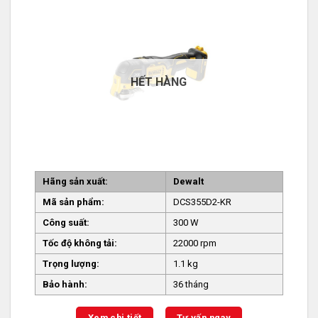
HẾT HÀNG
Hãng sản xuất:
Dewalt
Mã sản phẩm:
DCS355D2-KR
Công suất:
300 W
Tốc độ không tải:
22000 rpm
Trọng lượng:
1.1 kg
Bảo hành:
36 tháng
Xem chi tiết
Tư vấn ngay