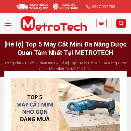
Skip
0857 557 788
to
content
[Hé lộ] Top 5 Máy Cắt Mini Đa Năng Được
Quan Tâm Nhất Tại METROTECH
Trang chủ
»
Tư vấn - Chọn mua
»
[Hé lộ] Top 5 Máy Cắt Mini Đa Năng Được
Quan Tâm Nhất Tại METROTECH