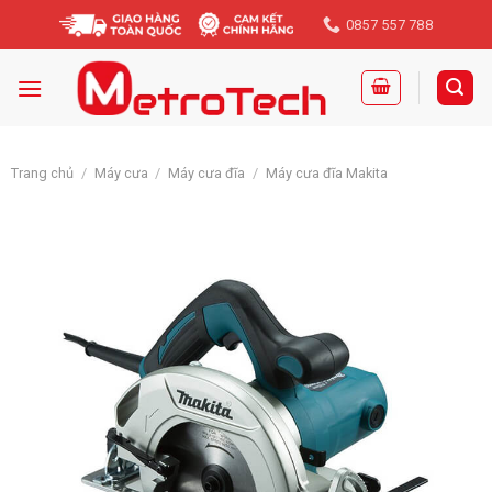
Skip
0857 557 788
to
content
Trang chủ
/
Máy cưa
/
Máy cưa đĩa
/
Máy cưa đĩa Makita