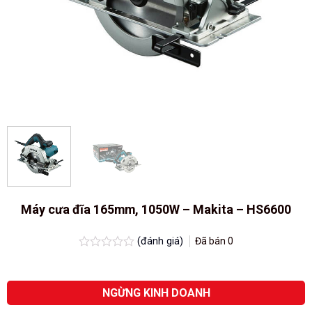
Máy cưa đĩa 165mm, 1050W – Makita – HS6600
(đánh giá)
Đã bán
0
Được
xếp
hạng
0.0
NGỪNG KINH DOANH
5