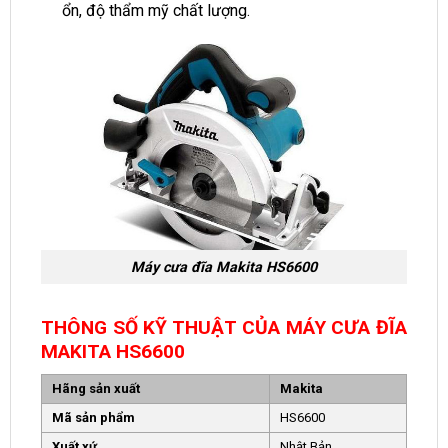
ổn, độ thẩm mỹ chất lượng.
Máy cưa đĩa Makita HS6600
THÔNG SỐ KỸ THUẬT CỦA MÁY CƯA ĐĨA
MAKITA HS6600
Hãng sản xuất
Makita
Mã sản phẩm
HS6600
Xuất xứ
Nhật Bản