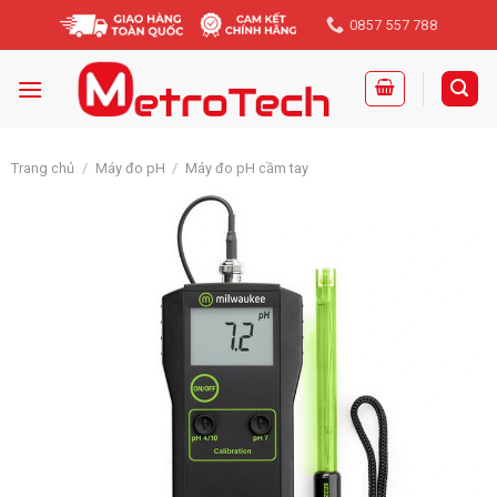
Skip
0857 557 788
to
content
Trang chủ
/
Máy đo pH
/
Máy đo pH cầm tay