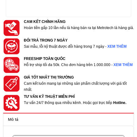
CAM KẾT CHÍNH HÃNG
Hoàn tiền gấp 10 lần nếu là hàng bán ra tại Metrotech là hàng giả.
ĐỔI TRẢ TRONG 7 NGÀY
Sai mẫu, lỗi kỹ thuật được đỗi hàng trong 7 ngày -
XEM THÊM
FREESHIP TOÀN QUỐC
Hỗ trợ ship tối đa 50k. Cho đơn hàng trên 1.000.000 -
XEM THÊM
GIÁ TỐT NHẤT THỊ TRƯỜNG
Cam kết luôn mang lại những sản phẩm chất lượng với giá tốt
nhất.
TƯ VẤN KỸ THUẬT MIỄN PHÍ
Tư vấn 24/7 thông qua nhiều kênh. Hoặc gọi trực tiếp
Hotline.
Mô tả