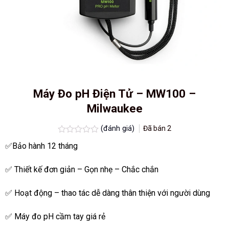
Máy Đo pH Điện Tử – MW100 –
Milwaukee
(đánh giá)
Đã bán
2
Được
✅Bảo hành 12 tháng
xếp
hạng
0.0
✅ Thiết kế đơn giản – Gọn nhẹ – Chắc chắn
5
sao
✅ Hoạt động – thao tác dễ dàng thân thiện với người dùng
✅ Máy đo pH cầm tay giá rẻ