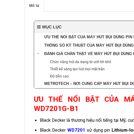
Mô tả
MỤC LỤC
ƯU THẾ NỔI BẬT CỦA MÁY HÚT BỤI DÙNG PIN
THÔNG SỐ KỸ THUẬT CỦA MÁY HÚT BỤI DÙNG
ĐÁNH GIÁ CHÂN THẬT VỀ MÁY HÚT BỤI DÙNG
Chức năng hút đa dạng từ ướt tới khô
Thiết kế sáng tạo hút mọi mặt trận
Độ bền cao
METROTECH – NƠI CUNG CẤP MÁY HÚT BỤI D
ƯU THẾ NỔI BẬT CỦA MÁ
WD7201G-B1
Black Decker là thương hiệu nổi tiếng tại Mỹ, 
Black Decker
WD7201
sử dụng pin
Lithium-Io