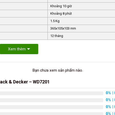
Khoảng 10 giờ
Khoảng 8 phút
1.5 Kg
365x105x103 mm
12 tháng
Xem thêm
Bạn chưa xem sản phẩm nào.
Black & Decker – WD7201
0%
| 
0%
| 
0%
| 
0%
| 