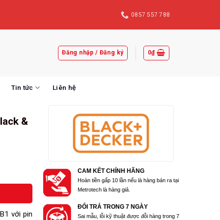
0857 557 788
Đăng nhập / Đăng ký
0
₫
Tin tức
Liên hệ
Black &
CAM KẾT CHÍNH HÃNG
Hoàn tiền gấp 10 lần nếu là hàng bán ra tại
Metrotech là hàng giả.
ĐỔI TRẢ TRONG 7 NGÀY
B1 với pin
Sai mẫu, lỗi kỹ thuật được đỗi hàng trong 7