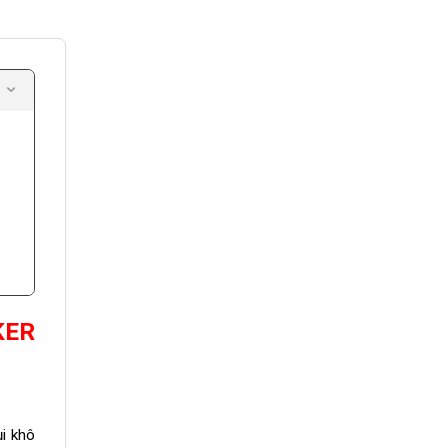
KER
.
ụi khô