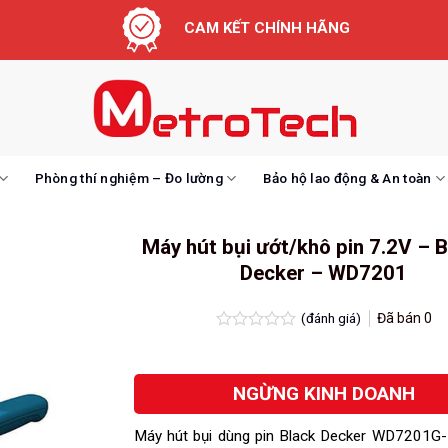
CAM KẾT CHÍNH HÃNG
Phòng thí nghiệm – Đo lường
Bảo hộ lao động & An toàn
Máy hút bụi ướt/khô pin 7.2V – 
Decker – WD7201
(đánh giá)
Đã bán
0
Được
xếp
hạng
NGỪNG KINH DOANH
0.0
5
sao
Máy hút bụi dùng pin Black Decker WD7201G-