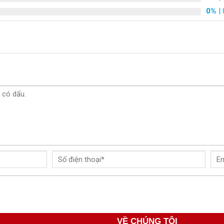
0%
| 
VỀ CHÚNG TÔI