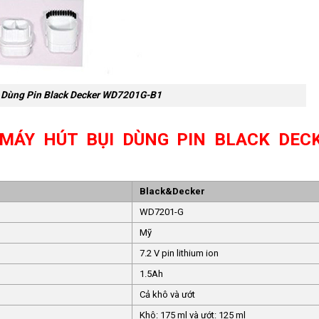
 Dùng Pin Black Decker WD7201G-B1
MÁY HÚT BỤI DÙNG PIN BLACK DEC
Black&Decker
WD7201-G
Mỹ
7.2 V pin lithium ion
1.5Ah
Cả khô và ướt
Khô: 175 ml và ướt: 125 ml