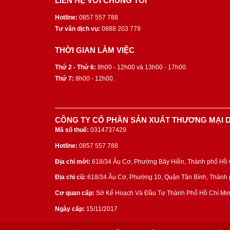
LIÊN HỆ VỚI CHÚNG TÔI
Hotline:
0857 557 788
Tư vấn dịch vụ:
0888 203 779
THỜI GIAN LÀM VIỆC
Thứ 2 - Thứ 6:
8h00 - 12h00 và 13h00 - 17h00.
Thứ 7:
8h00 - 12h00.
CÔNG TY CỔ PHẦN SẢN XUẤT THƯƠNG MẠI D
Mã số thuế:
0314737429
Hotline:
0857 557 788
Địa chỉ mới:
618/34 Âu Cơ, Phường Bảy Hiền, Thành phố Hồ C
Địa chỉ cũ:
618/34 Âu Cơ, Phường 10, Quận Tân Bình, Thành p
Cơ quan cấp:
Sở Kế Hoạch Và Đầu Tư Thành Phố Hồ Chí Min
Ngày cấp:
15/11/2017