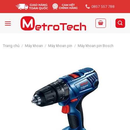
Skip
0857 557 788
to
content
Trang chủ
/
Máy khoan
/
Máy khoan pin
/
Máy khoan pin Bosch