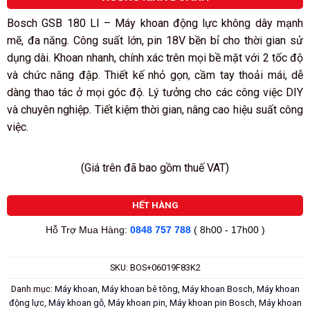
5
sao
Bosch GSB 180 LI – Máy khoan động lực không dây mạnh
mẽ, đa năng. Công suất lớn, pin 18V bền bỉ cho thời gian sử
dụng dài. Khoan nhanh, chính xác trên mọi bề mặt với 2 tốc độ
và chức năng đập. Thiết kế nhỏ gọn, cầm tay thoải mái, dễ
dàng thao tác ở mọi góc độ. Lý tưởng cho các công việc DIY
và chuyên nghiệp. Tiết kiệm thời gian, nâng cao hiệu suất công
việc.
(Giá trên đã bao gồm thuế VAT)
HẾT HÀNG
Hỗ Trợ Mua Hàng:
0848 757 788
( 8h00 - 17h00 )
SKU:
BOS+06019F83K2
Danh mục:
Máy khoan
,
Máy khoan bê tông
,
Máy khoan Bosch
,
Máy khoan
động lực
,
Máy khoan gỗ
,
Máy khoan pin
,
Máy khoan pin Bosch
,
Máy khoan