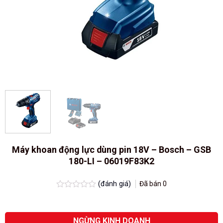
Máy khoan động lực dùng pin 18V – Bosch – GSB
180-LI – 06019F83K2
(đánh giá)
Đã bán
0
Được
xếp
hạng
0.0
NGỪNG KINH DOANH