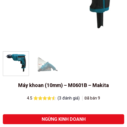
Máy khoan (10mm) – M0601B – Makita
(
3
đánh giá)
Đã bán
9
4.5
4.5
2
trên 5
dựa trên
đánh giá
NGỪNG KINH DOANH