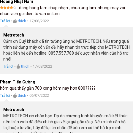
Hoàng Nhật Nam
dong hang tam chap nhạn , chua ung lam. nhung may voi
Được
nhan vien goi dien tu van on lam
xếp
hạng
4
Trả lời
•
thích
•
17/08/2022
5 sao
Metrotech
Cảm ơn Quý khách đã tin tưởng ủng hộ METROTECH. Nếu trong quá
trình sử dụng máy có vấn đề, hãy nhắn tin trực tiếp cho METROTECH
hoặc liên hệ đến hotline: 0857.557.788 để được nhân viên của hỗ trợ
nhé!
Trả lời
•
thích
•
17/08/2022
Phạm Tiến Cường
hôm qua thấy gần 700 xong hôm nay hơn 800?????
Trả lời
•
thích
•
06/07/2022
Metrotech
METROTECH xin chào bạn. Dạ do chương trình khuyến mãi kết thúc
nên trên web đã điều chỉnh gía về lại giá gốc rồi ạ. Nếu mình cần hỗ
trợ hoặc tư vấn, hãy để lại tin nhắn để bên em có thể hỗ trợ mình