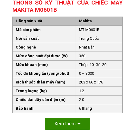
THÔNG SỐ KỸ THUẬT CỦA CHIẾC MÁY
MAKITA M0601B
Hãng sản xuất
Makita
Mã sản phẩm
MT M0601B
Nơi sản xuất
Trung Quốc
Công nghệ
Nhật Bản
Mức công suất đạt được (W)
350
Mức khoan (mm)
Thép: 10; Gỗ: 20
Tốc độ không tải (vòng/phút)
0 – 3000
Kích thước thân máy (mm)
203 x 66 x 176
Trọng lượng (kg)
1.2
Chiều dài dây dẫn điện (m)
2.0
Bảo hành
6 tháng
Xem thêm