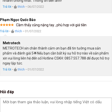
nhanh chóng nhất. Thông tin đến anh!
Trả lời
•
thích
•
06/07/2022
Phạm Ngọc Quốc Bảo
Cầm thấy cũng nặng tay , phù hợp với giá tiền
Được xếp
Trả lời
•
thích
•
01/07/2022
hạng
5
5
sao
Metrotech
METROTECH xin chân thành cảm ơn bạn đã tin tưởng mua sản
phẩm và đánh giá 5🌟Nếu bạn cần bất kỳ sự hỗ trợ nào về sản phẩm
xin vui lòng liên hệ đến số Hotline CSKH: 0857.557.788 để được hỗ trợ
ngay lập tức.
Trả lời
•
thích
•
01/07/2022
Hỏi đáp