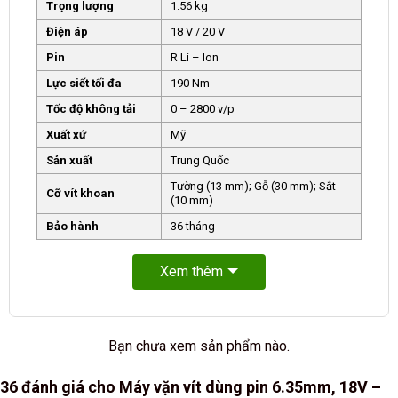
Trọng lượng
1.56 kg
Điện áp
18 V / 20 V
Pin
R Li – Ion
Lực siết tối đa
190 Nm
Tốc độ không tải
0 – 2800 v/p
Xuất xứ
Mỹ
Sản xuất
Trung Quốc
Tường (13 mm); Gỗ (30 mm); Sắt
Cỡ vít khoan
(10 mm)
Bảo hành
36 tháng
Xem thêm
Bạn chưa xem sản phẩm nào.
36 đánh giá cho
Máy vặn vít dùng pin 6.35mm, 18V –