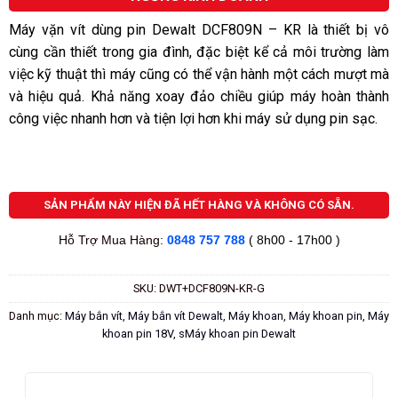
Máy vặn vít dùng pin Dewalt DCF809N – KR là thiết bị vô
cùng cần thiết trong gia đình, đặc biệt kể cả môi trường làm
việc kỹ thuật thì máy cũng có thể vận hành một cách mượt mà
và hiệu quả. Khả năng xoay đảo chiều giúp máy hoàn thành
công việc nhanh hơn và tiện lợi hơn khi máy sử dụng pin sạc.
SẢN PHẨM NÀY HIỆN ĐÃ HẾT HÀNG VÀ KHÔNG CÓ SẴN.
Hỗ Trợ Mua Hàng:
0848 757 788
( 8h00 - 17h00 )
SKU:
DWT+DCF809N-KR-G
Danh mục:
Máy bắn vít
,
Máy bắn vít Dewalt
,
Máy khoan
,
Máy khoan pin
,
Máy
khoan pin 18V
,
sMáy khoan pin Dewalt