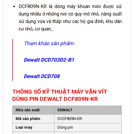
DCF809N-KR là dòng máy khoan mini được sử
dụng nhiều ở những nơi có quy mô nhỏ, năng suất
sử dụng vừa và thấp như các hộ gia đình, khu dân
cư nhỏ, cơ quan,…
Tham khảo sản phẩm:
Dewalt DCD703D2-B1
Dewalt DCD708
THÔNG SỐ KỸ THUẬT MÁY VẶN VÍT
DÙNG PIN DEWALT DCF809N-KR
Nhà sản xuất
DEWALT
Mã sản phẩm
DCCF809N-KR
Loại máy
Dùng pin