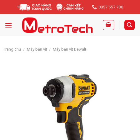
Skip
0857 557 788
to
content
Trang chủ
/
Máy bắn vít
/
Máy bắn vít Dewalt