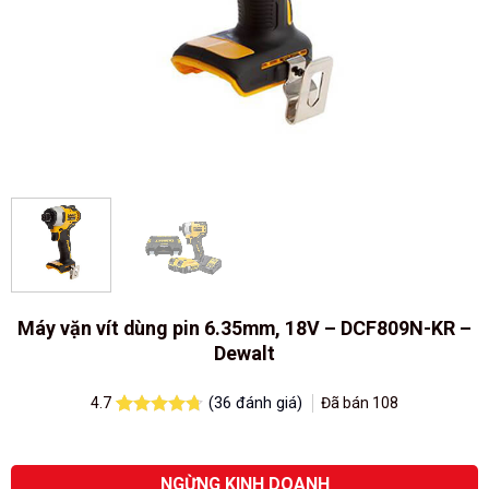
Máy vặn vít dùng pin 6.35mm, 18V – DCF809N-KR –
Dewalt
(
36
đánh giá)
Đã bán
108
4.7
4.7
11
trên 5
dựa trên
đánh giá
NGỪNG KINH DOANH