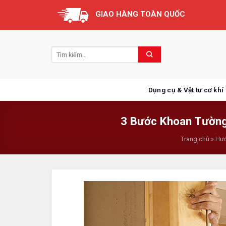
Skip
GIAO HÀNG TOÀN QUỐC
to
content
Dụng cụ & Vật tư cơ khí
3 Bước Khoan Tường 
Trang chủ
»
Hướ