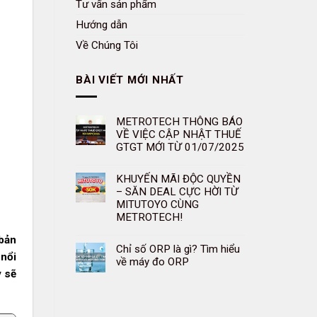
Tư vấn sản phẩm
Hướng dẫn
Về Chúng Tôi
BÀI VIẾT MỚI NHẤT
METROTECH THÔNG BÁO
VỀ VIỆC CẬP NHẬT THUẾ
GTGT MỚI TỪ 01/07/2025
KHUYẾN MÃI ĐỘC QUYỀN
– SĂN DEAL CỰC HỜI TỪ
MITUTOYO CÙNG
METROTECH!
 bản
Chỉ số ORP là gì? Tìm hiểu
 nổi
về máy đo ORP
y sẽ