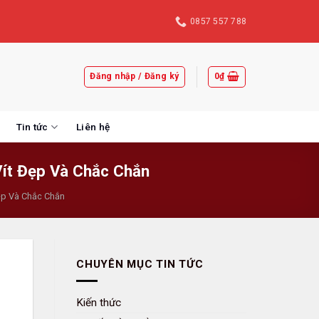
0857 557 788
Đăng nhập / Đăng ký
0
₫
Tin tức
Liên hệ
Vít Đẹp Và Chắc Chắn
ẹp Và Chắc Chắn
CHUYÊN MỤC TIN TỨC
Kiến thức