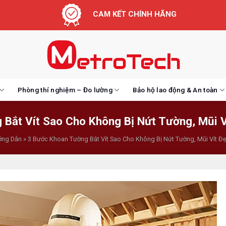
CAM KẾT CHÍNH HÃNG
Phòng thí nghiệm – Đo lường
Bảo hộ lao động & An toàn
Bắt Vít Sao Cho Không Bị Nứt Tường, Mũi 
ng Dẫn
»
3 Bước Khoan Tường Bắt Vít Sao Cho Không Bị Nứt Tường, Mũi Vít Đ