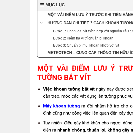
MỤC LỤC
MỘT VÀI ĐIỂM LƯU Ý TRƯỚC KHI TIẾN HÀN
HƯỚNG DẪN CHI TIẾT 3 CÁCH KHOAN TƯỜNG
Bước 1: Chọn loại vít thích hợp với nguyên liệu t
Bước 2: Kiểm tra vị trí chuẩn bị khoan
Bước 3: Chuẩn bị mũi khoan khớp với vít
METROTECH – CUNG CẤP THÔNG TIN HỮU ÍC
MỘT VÀI ĐIỂM LƯU Ý TR
TƯỜNG BẮT VÍT
Việc khoan tường bắt vít
ngày nay được xe
cần treo, móc các vật dụng lên tường phục vụ
Máy khoan tường
ra đời nhằm hỗ trợ cho côn
đình cũng như công việc liên quan đến xây dự
Tuy nhiên, điều gây khó khăn cho người dùng
diễn ra
nhanh chóng
,
thuận lợi
,
không gây 