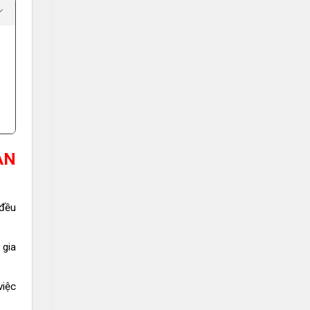
AN
 đều
 gia
việc