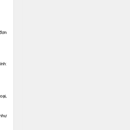
 đơn
ính:
oại,
 như