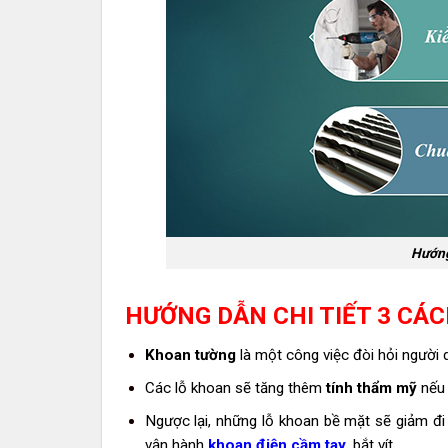
Hướng
HƯỚNG DẪN CHI TIẾT 3 CÁ
Khoan tường
là một công việc đòi hỏi người
Các lỗ khoan sẽ tăng thêm
tính thẩm mỹ
nếu 
Ngược lại, những lỗ khoan bề mặt sẽ giảm đ
vận hành
khoan điện cầm tay
, bắt vít.