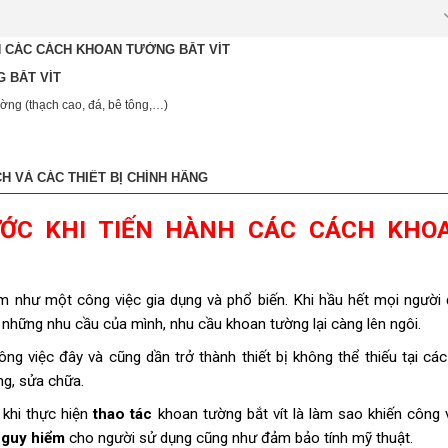
H CÁC CÁCH KHOAN TƯỜNG BẮT VÍT
 BẮT VÍT
ường (thạch cao, đá, bê tông,…)
H VÀ CÁC THIẾT BỊ CHÍNH HÃNG
ƯỚC KHI TIẾN HÀNH CÁC CÁCH KHO
m như một công việc gia dụng và phổ biến.
Khi hầu hết mọi người
 những nhu cầu của mình, nhu cầu khoan tường lại càng lên ngôi.
g việc đây và cũng dần trở thành thiết bị không thể thiếu tại các
ng, sửa chữa.
 khi thực hiện
thao tác
khoan tường bắt vít là làm sao khiến công 
nguy hiểm
cho người sử dụng cũng như đảm bảo tính mỹ thuật.