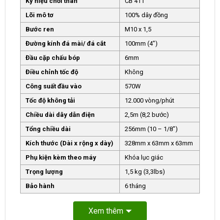
Ký hiệu chổi than
CB 411
Lõi mô tơ
100% dây đồng
Bước ren
M10 x 1,5
Đường kính đá mài/ đá cắt
100mm (4″)
Đầu cặp chấu bóp
6mm
Điều chỉnh tốc độ
Không
Công suất đầu vào
570W
Tốc độ không tải
12.000 vòng/phút
Chiều dài dây dẫn điện
2,5m (8,2 bước)
Tổng chiều dài
256mm (10 – 1/8″)
Kích thước (Dài x rộng x dày)
328mm x 63mm x 63mm
Phụ kiện kèm theo máy
Khóa lục giác
Trọng lượng
1,5 kg (3,3lbs)
Bảo hành
6 tháng
Xem thêm