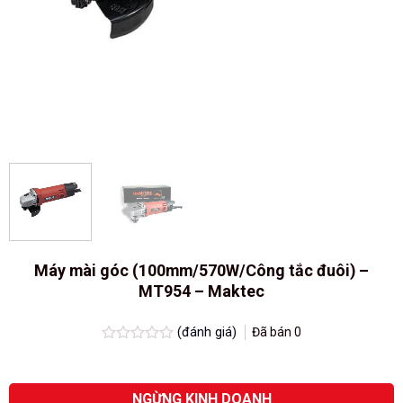
Máy mài góc (100mm/570W/Công tắc đuôi) –
MT954 – Maktec
(đánh giá)
Đã bán
0
Được
xếp
hạng
0.0
NGỪNG KINH DOANH