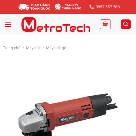
Skip
0857 557 788
to
content
Trang chủ
/
Máy mài
/
Máy mài góc