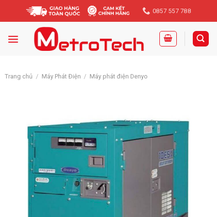
Skip
0857 557 788
to
content
Trang chủ
/
Máy Phát Điện
/
Máy phát điện Denyo