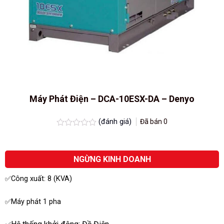
Máy Phát Điện – DCA-10ESX-DA – Denyo
(đánh giá)
Đã bán
0
Được
xếp
hạng
0.0
NGỪNG KINH DOANH
5
sao
✅Công xuất: 8 (KVA)
✅Máy phát 1 pha