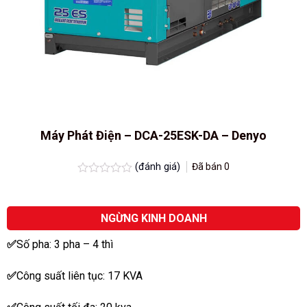
Máy Phát Điện – DCA-25ESK-DA – Denyo
(đánh giá)
Đã bán
0
Được
xếp
hạng
0.0
NGỪNG KINH DOANH
5
sao
✅
Số pha: 3 pha – 4 thì
✅
Công suất liên tục: 17 KVA