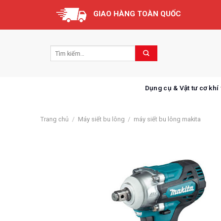
Skip
GIAO HÀNG TOÀN QUỐC
to
content
Dụng cụ & Vật tư cơ khí
Trang chủ
/
Máy siết bu lông
/
máy siết bu lông makita