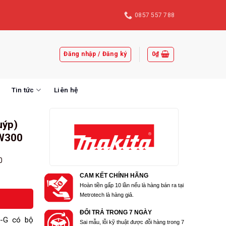
0857 557 788
Đăng nhập / Đăng ký
0
₫
Tin tức
Liên hệ
uýp)
TW300
0
CAM KẾT CHÍNH HÃNG
Hoàn tiền gấp 10 lần nếu là hàng bán ra tại
Metrotech là hàng giả.
ĐỔI TRẢ TRONG 7 NGÀY
-G có bộ
Sai mẫu, lỗi kỹ thuật được đỗi hàng trong 7