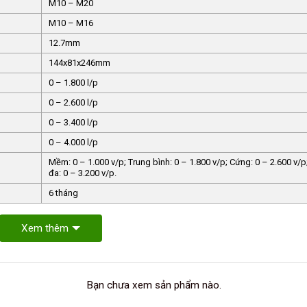
M10 – M20
M10 – M16
12.7mm
144x81x246mm
0 – 1.800 l/p
0 – 2.600 l/p
0 – 3.400 l/p
0 – 4.000 l/p
Mềm: 0 – 1.000 v/p; Trung bình: 0 – 1.800 v/p; Cứng: 0 – 2.600 v/p;
đa: 0 – 3.200 v/p.
6 tháng
Xem thêm
Bạn chưa xem sản phẩm nào.