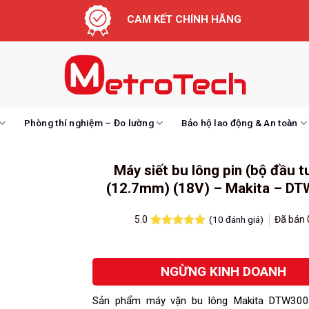
CAM KẾT CHÍNH HÃNG
Phòng thí nghiệm – Đo lường
Bảo hộ lao động & An toàn
Máy siết bu lông pin (bộ đầu t
(12.7mm) (18V) – Makita – D
(
10
đánh giá)
Đã bán
5.0
5.0
10
trên 5
dựa trên
đánh giá
NGỪNG KINH DOANH
Sản phẩm máy vặn bu lông Makita DTW300