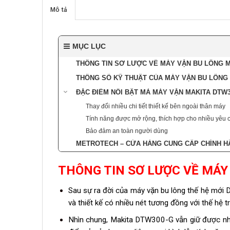
Mô tả
MỤC LỤC
THÔNG TIN SƠ LƯỢC VỀ MÁY VẶN BU LÔNG M
THÔNG SỐ KỸ THUẬT CỦA MÁY VẶN BU LÔNG 
ĐẶC ĐIỂM NỔI BẬT MÀ MÁY VẶN MAKITA DTW3
Thay đổi nhiều chi tiết thiết kế bên ngoài thân máy
Tính năng được mở rộng, thích hợp cho nhiều yêu c
Bảo đảm an toàn người dùng
METROTECH – CỬA HÀNG CUNG CẤP CHÍNH H
THÔNG TIN SƠ LƯỢC VỀ MÁY
Sau sự ra đời của máy vặn bu lông thế hệ mớ
và thiết kế có nhiều nét tương đồng với thế hệ t
Nhìn chung, Makita DTW300-G vẫn giữ được nhữ