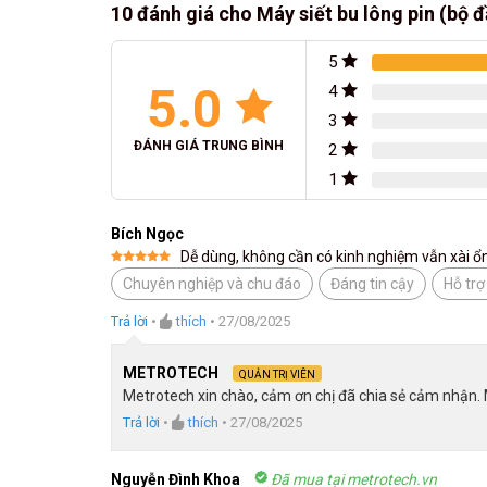
10 đánh giá cho
Máy siết bu lông pin (bộ
5
5.0
4
3
ĐÁNH GIÁ TRUNG BÌNH
2
1
Bích Ngọc
Dễ dùng, không cần có kinh nghiệm vẫn xài ổ
Được xếp
Chuyên nghiệp và chu đáo
Đáng tin cậy
Hỗ trợ
hạng
5
5
sao
Trả lời
•
thích
•
27/08/2025
METROTECH
QUẢN TRỊ VIÊN
Metrotech xin chào, cảm ơn chị đã chia sẻ cảm nhận. 
Trả lời
•
thích
•
27/08/2025
Nguyễn Đình Khoa
Đã mua tại metrotech.vn