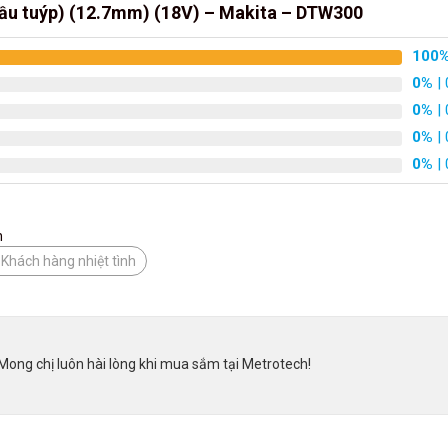
 đầu tuýp) (12.7mm) (18V) – Makita – DTW300
100
0%
| 
0%
| 
0%
| 
0%
| 
n
 Khách hàng nhiệt tình
Mong chị luôn hài lòng khi mua sắm tại Metrotech!