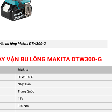
vặn bu lông Makita DTW300-G
ÁY VẶN BU LÔNG MAKITA DTW300-G
Makita
DTW300-G
Nhật Bản
Trung Quốc
18V
330 Nm