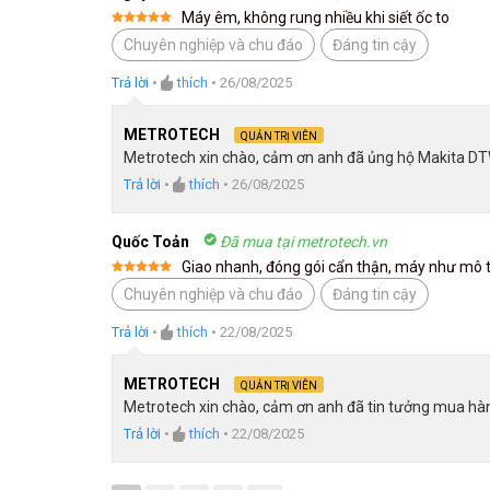
Máy êm, không rung nhiều khi siết ốc to
Được xếp
Chuyên nghiệp và chu đáo
Đáng tin cậy
hạng
5
5
sao
Trả lời
•
thích
•
26/08/2025
METROTECH
QUẢN TRỊ VIÊN
Metrotech xin chào, cảm ơn anh đã ủng hộ Makita DT
Trả lời
•
thích
•
26/08/2025
Quốc Toản
Đã mua tại metrotech.vn
Giao nhanh, đóng gói cẩn thận, máy như mô 
Được xếp
Chuyên nghiệp và chu đáo
Đáng tin cậy
hạng
5
5
sao
Trả lời
•
thích
•
22/08/2025
METROTECH
QUẢN TRỊ VIÊN
Metrotech xin chào, cảm ơn anh đã tin tưởng mua hàn
Trả lời
•
thích
•
22/08/2025