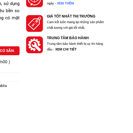
m, sử dụng
ngày -
XEM THÊM
iêu bền so
GIÁ TỐT NHẤT THỊ TRƯỜNG
ng có mặt
Cam kết luôn mang lại những sản phẩm
chất lượng với giá tốt nhất.
TRUNG TÂM BẢO HÀNH
Trung tâm bảo hành thiết bị uy tín hàng
đầu -
XEM CHI TIẾT
CÓ SẴN.
7h00 )
kita