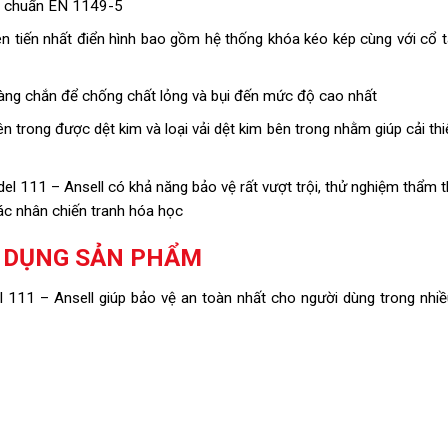
êu chuẩn EN 1149-5
ên tiến nhất điển hình bao gồm hệ thống khóa kéo kép cùng với cổ 
ng chắn để chống chất lỏng và bụi đến mức độ cao nhất
n trong được dệt kim và loại vải dệt kim bên trong nhằm giúp cải th
111 – Ansell có khả năng bảo vệ rất vượt trội, thử nghiệm thẩm 
ác nhân chiến tranh hóa học
 DỤNG SẢN PHẨM
1 – Ansell giúp bảo vệ an toàn nhất cho người dùng trong nhiều