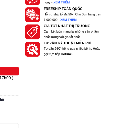
ngày -
XEM THÊM
FREESHIP TOÀN QUỐC
Hỗ trợ ship tối đa 50k. Cho đơn hàng trên
1.000.000 -
XEM THÊM
GIÁ TỐT NHẤT THỊ TRƯỜNG
Cam kết luôn mang lại những sản phẩm
chất lượng với giá tốt nhất.
TƯ VẤN KỸ THUẬT MIỄN PHÍ
Tư vấn 24/7 thông qua nhiều kênh. Hoặc
gọi trực tiếp
Hotline.
)
 17h00 )
 hộ