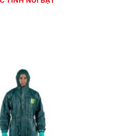
C TÍNH NỔI BẬT