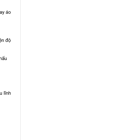
tay áo
iện độ
thấu
 lĩnh