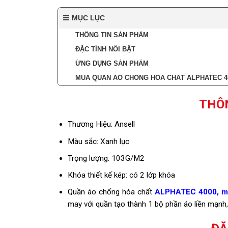
MỤC LỤC
THÔNG TIN SẢN PHẨM
ĐẶC TÍNH NỔI BẬT
ỨNG DỤNG SẢN PHẨM
MUA QUẦN ÁO CHỐNG HÓA CHẤT ALPHATEC 40
THÔ
Thương Hiệu: Ansell
Màu sắc: Xanh lục
Trọng lượng: 103G/M2
Khóa thiết kế kép: có 2 lớp khóa
Quần áo chống hóa chất
ALPHATEC 4000, mo
may với quần tạo thành 1 bộ phần áo liền mạnh