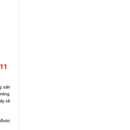
11
g sản
iêng.
ây sẽ
 được