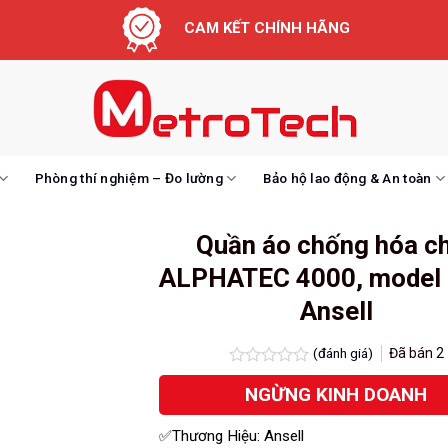
CAM KẾT CHÍNH HÃNG
Phòng thí nghiệm – Đo lường
Bảo hộ lao động & An toàn
Quần áo chống hóa c
ALPHATEC 4000, model 
Ansell
(đánh giá)
Đã bán
2
Được
NGỪNG KINH DOANH
xếp
hạng
0.0
✅Thương Hiệu: Ansell
5