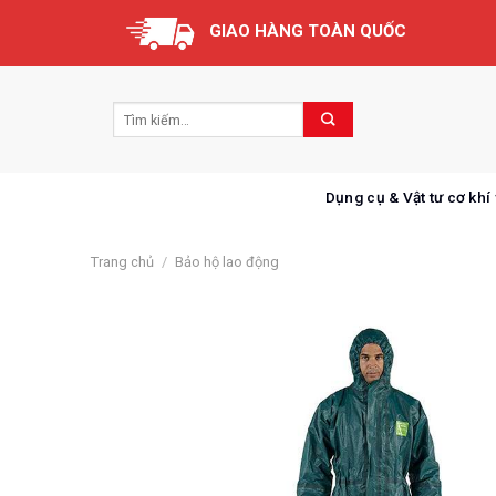
Skip
GIAO HÀNG TOÀN QUỐC
to
content
Dụng cụ & Vật tư cơ khí
Trang chủ
/
Bảo hộ lao động