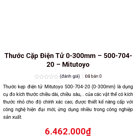
Thước Cặp Điện Tử 0-300mm – 500-704-
20 – Mitutoyo
(đánh giá)
Đã bán
0
Được
Thước kẹp điện tử Mitutoyo 500-704-20 (0-300mm) là dụng
xếp
hạng
cụ đo kích thước chiều dài, chiều sâu,… của các vật thể có kích
0.0
thước nhỏ cho độ chính xác cao; được thiết kế nâng cấp với
5
sao
công nghệ hiện đại mới; ứng dụng nhiều trong công nghiệp
sản xuất.
6.462.000
₫