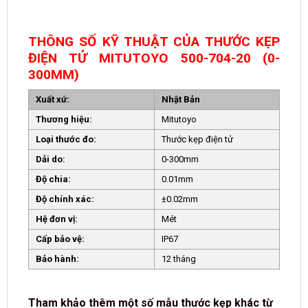
THÔNG SỐ KỸ THUẬT CỦA THƯỚC KẸP
ĐIỆN TỬ MITUTOYO 500-704-20 (0-
300MM)
Xuất xứ:
Nhật Bản
Thương hiệu:
Mitutoyo
Loại thước đo:
Thước kẹp điện tử
Dải do:
0-300mm
Độ chia:
0.01mm
Độ chính xác:
±0.02mm
Hệ đơn vị:
Mét
Cấp bảo vệ:
IP67
Bảo hành:
12 tháng
Tham khảo thêm một số mẫu thước kẹp khác từ