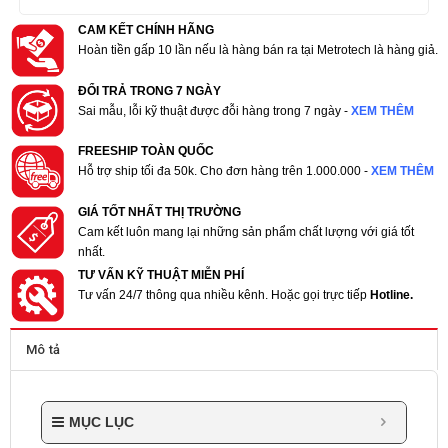
CAM KẾT CHÍNH HÃNG
Hoàn tiền gấp 10 lần nếu là hàng bán ra tại Metrotech là hàng giả.
ĐỔI TRẢ TRONG 7 NGÀY
Sai mẫu, lỗi kỹ thuật được đỗi hàng trong 7 ngày -
XEM THÊM
FREESHIP TOÀN QUỐC
Hỗ trợ ship tối đa 50k. Cho đơn hàng trên 1.000.000 -
XEM THÊM
GIÁ TỐT NHẤT THỊ TRƯỜNG
Cam kết luôn mang lại những sản phẩm chất lượng với giá tốt
nhất.
TƯ VẤN KỸ THUẬT MIỄN PHÍ
Tư vấn 24/7 thông qua nhiều kênh. Hoặc gọi trực tiếp
Hotline.
Mô tả
MỤC LỤC