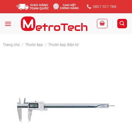
Skip
0857 557 788
to
content
Trang chủ
/
Thước kẹp
/
Thước kẹp điện tử