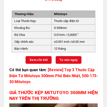
Thương Hiệu:
Mitutoyo
Loại Thước Kẹp:
Thước cặp điện tử
Khoảng Đo:
0-300mm
Độ Chia:
0.01mm / 0,0005 “
Cấp chính xác:
±0.001 inch /±0.02 mm
Bảo Hành:
12 tháng
Xem chi tiết
Tư vấn ngay
Có thể bạn quan tâm:
[Review] Top 3 Thước Cặp
Điện Tử Mitutoyo 300mm Phổ Biến Nhất
,
500-173-
30 Mitutoyo
GIÁ THƯỚC KẸP MITUTOYO 300MM HIỆN
NAY TRÊN THỊ TRƯỜNG