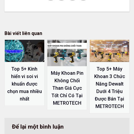
Bài viết liên quan
Top 5+ Kính
Top 5+ Máy
Máy Khoan Pin
hiển vi soi vi
Khoan 3 Chức
Không Chổi
khuẩn được
Năng Dewalt
Than Giá Cực
chọn mua nhiều
Dưới 4 Triệu
Tốt Chỉ Có Tại
nhất
Được Bán Tại
METROTECH
METROTECH
Để lại một bình luận