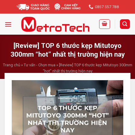
Skip
0857 557 788
to
content
[Review] TOP 6 thước kẹp Mitutoyo
300mm “hot” nhất thị trường hiện nay
Trang chủ
»
Tư vấn - Chọn mua
»
[Review] TOP 6 thước kẹp Mitutoyo 300mm
“hot” nhất thị trường hiện nay