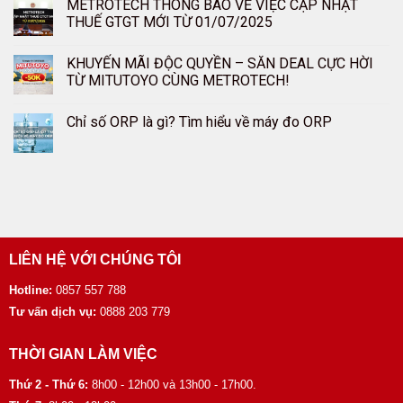
METROTECH THÔNG BÁO VỀ VIỆC CẬP NHẬT
THUẾ GTGT MỚI TỪ 01/07/2025
KHUYẾN MÃI ĐỘC QUYỀN – SĂN DEAL CỰC HỜI
TỪ MITUTOYO CÙNG METROTECH!
Chỉ số ORP là gì? Tìm hiểu về máy đo ORP
LIÊN HỆ VỚI CHÚNG TÔI
Hotline:
0857 557 788
Tư vấn dịch vụ:
0888 203 779
THỜI GIAN LÀM VIỆC
Thứ 2 - Thứ 6:
8h00 - 12h00 và 13h00 - 17h00.