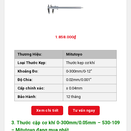
1.858.000
₫
Thương Hiệu:
Mitutoyo
Loại Thước Kẹp:
Thước kẹp cơ khí
Khoảng Đo:
0-300mm/0-12”
Độ Chia:
0.02mm/0.001”
Cấp chính xác:
± 0.04mm
Bảo Hành:
12 tháng
Xem chi tiết
Tư vấn ngay
3. Thước cặp cơ khí 0-300mm/0.05mm – 530-109
– Mitutoyo đang mua nhất