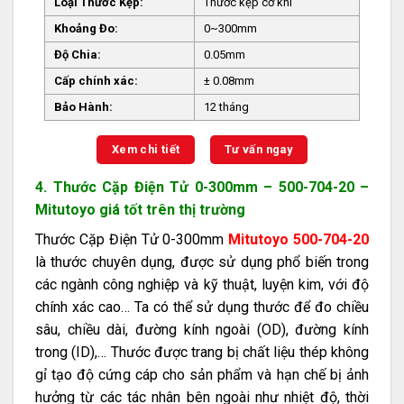
Loại Thước Kẹp:
Thước kẹp cơ khí
Khoảng Đo:
0~300mm
Độ Chia:
0.05mm
Cấp chính xác:
± 0.08mm
Bảo Hành:
12 tháng
Xem chi tiết
Tư vấn ngay
4. Thước Cặp Điện Tử 0-300mm – 500-704-20 –
Mitutoyo giá tốt trên thị trường
Thước Cặp Điện Tử 0-300mm
Mitutoyo 500-704-20
là thước chuyên dụng, được sử dụng phổ biến trong
các ngành công nghiệp và kỹ thuật, luyện kim, với độ
chính xác cao… Ta có thể sử dụng thước để đo chiều
sâu, chiều dài, đường kính ngoài (OD), đường kính
trong (ID),… Thước được trang bị chất liệu thép không
gỉ tạo độ cứng cáp cho sản phẩm và hạn chế bị ảnh
hưởng từ các tác nhân bên ngoài như nhiệt độ, thời