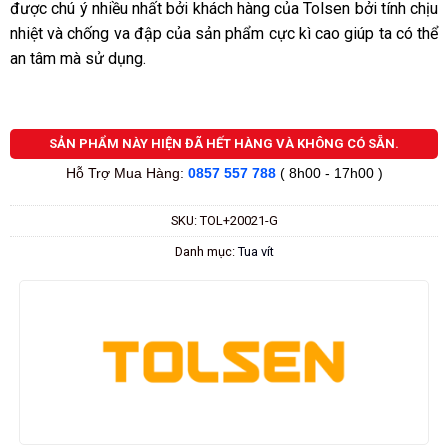
được chú ý nhiều nhất bởi khách hàng của Tolsen bởi tính chịu
sao
nhiệt và chống va đập của sản phẩm cực kì cao giúp ta có thể
an tâm mà sử dụng.
SẢN PHẨM NÀY HIỆN ĐÃ HẾT HÀNG VÀ KHÔNG CÓ SẴN.
Hỗ Trợ Mua Hàng:
0857 557 788
( 8h00 - 17h00 )
SKU:
TOL+20021-G
Danh mục:
Tua vít