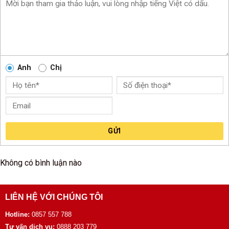
Anh
Chị
GỬI
Không có bình luận nào
LIÊN HỆ VỚI CHÚNG TÔI
Hotline:
0857 557 788
Tư vấn dịch vụ:
0888 203 779