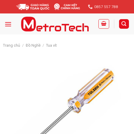
Skip
0857 557 788
to
content
Trang chủ
/
Đồ Nghề
/
Tua vít