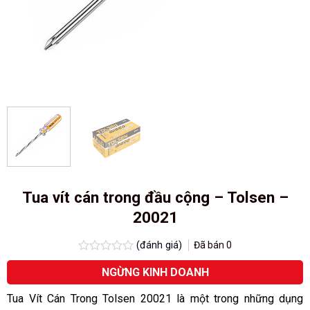
Tua vít cán trong đầu cộng – Tolsen –
20021
(đánh giá)
Đã bán
0
Được
NGỪNG KINH DOANH
xếp
hạng
0.0
Tua Vít Cán Trong Tolsen 20021 là một trong những dụng
5