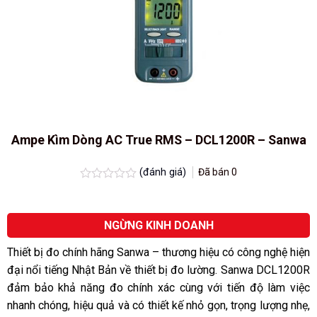
Ampe Kìm Dòng AC True RMS – DCL1200R – Sanwa
(đánh giá)
Đã bán
0
Được
xếp
hạng
0.0
NGỪNG KINH DOANH
5
sao
Thiết bị đo chính hãng Sanwa – thương hiệu có công nghệ hiện
đại nổi tiếng Nhật Bản về thiết bị đo lường. Sanwa DCL1200R
đảm bảo khả năng đo chính xác cùng với tiến độ làm việc
nhanh chóng, hiệu quả và có thiết kế nhỏ gọn, trọng lượng nhẹ,