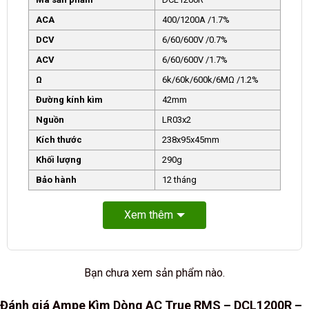
ACA
400/1200A /1.7%
DCV
6/60/600V /0.7%
ACV
6/60/600V /1.7%
Ω
6k/60k/600k/6MΩ /1.2%
Đường kính kìm
42mm
Nguồn
LR03x2
Kích thước
238x95x45mm
Khối lượng
290g
Bảo hành
12 tháng
Xem thêm
Bạn chưa xem sản phẩm nào.
Đánh giá Ampe Kìm Dòng AC True RMS – DCL1200R –