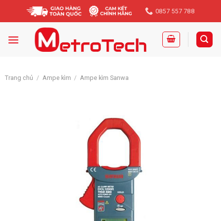
Skip
0857 557 788
to
content
Trang chủ
/
Ampe kìm
/
Ampe kìm Sanwa