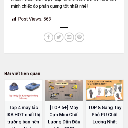
mình chiếc áo phản quang tốt nhất nhé!
Post Views:
563
Bài viết liên quan
[TOP 5+] Máy
Top 4 máy lắc
TOP 8 Găng Tay
Cưa Mini Chất
IKA HOT nhất thị
Phủ PU Chất
Lượng Dẫn Đầu
trường bạn nên
Lượng Nhất