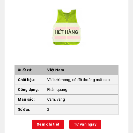
HẾT HÀNG
Xuất xứ:
Việt Nam
Chất liệu:
Vải lưới mỏng, có độ thoáng mát cao
Công dụng:
Phản quang
Màu sắc:
Cam, vàng
Số đai:
2
Xem chi tiết
Tư vấn ngay