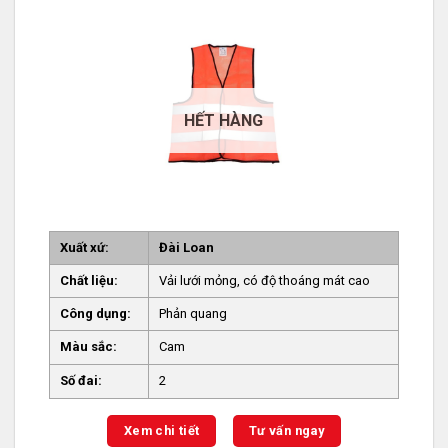
HẾT HÀNG
Xuất xứ:
Đài Loan
Chất liệu:
Vải lưới mỏng, có độ thoáng mát cao
Công dụng:
Phản quang
Màu sắc:
Cam
Số đai:
2
Xem chi tiết
Tư vấn ngay