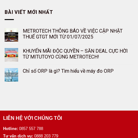
BÀI VIẾT MỚI NHẤT
METROTECH THÔNG BÁO VỀ VIỆC CẬP NHẬT
THUẾ GTGT MỚI TỪ 01/07/2025
KHUYẾN MÃI ĐỘC QUYỀN – SĂN DEAL CỰC HỜI
TỪ MITUTOYO CÙNG METROTECH!
Chỉ số ORP là gì? Tìm hiểu về máy đo ORP
LIÊN HỆ VỚI CHÚNG TÔI
Hotline:
0857 557 788
Tư vấn dịch vụ:
0888 203 779