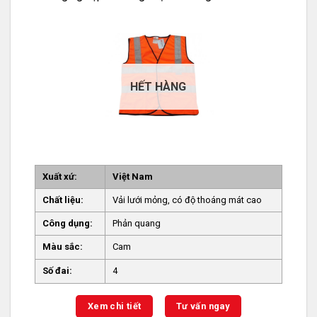
HẾT HÀNG
Xuất xứ:
Việt Nam
Chất liệu:
Vải lưới mỏng, có độ thoáng mát cao
Công dụng:
Phản quang
Màu sắc:
Cam
Số đai:
4
Xem chi tiết
Tư vấn ngay