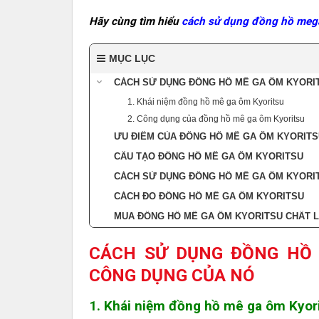
Hãy cùng tìm hiểu
cách sử dụng đồng hồ me
MỤC LỤC
CÁCH SỬ DỤNG ĐỒNG HỒ MÊ GA ÔM KYORIT
1. Khái niệm đồng hồ mê ga ôm Kyoritsu
2. Công dụng của đồng hồ mê ga ôm Kyoritsu
ƯU ĐIỂM CỦA ĐỒNG HỒ MÊ GA ÔM KYORITS
CẤU TẠO ĐỒNG HỒ MÊ GA ÔM KYORITSU
CÁCH SỬ DỤNG ĐỒNG HỒ MÊ GA ÔM KYORI
CÁCH ĐO ĐỒNG HỒ MÊ GA ÔM KYORITSU
MUA ĐỒNG HỒ MÊ GA ÔM KYORITSU CHẤT 
CÁCH SỬ DỤNG ĐỒNG HỒ 
CÔNG DỤNG CỦA NÓ
1. Khái niệm đồng hồ mê ga ôm Kyor