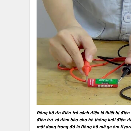
Đồng hồ đo điện trở cách điện là thiết bị điệ
điện trở và đảm bảo cho hệ thống lưới điện 
một dạng trong đó là Đồng hồ mê ga ôm Kyori