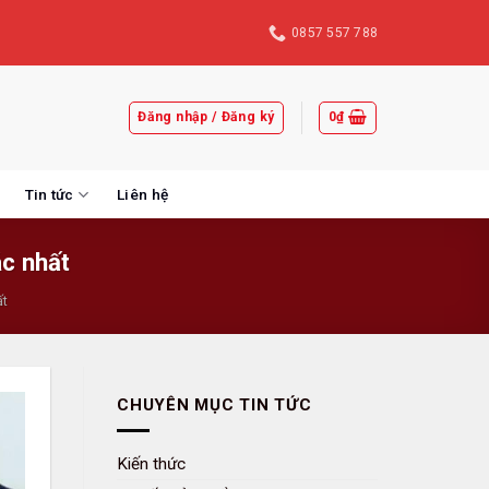
0857 557 788
Đăng nhập / Đăng ký
0
₫
Tin tức
Liên hệ
c nhất
ất
CHUYÊN MỤC TIN TỨC
Kiến thức