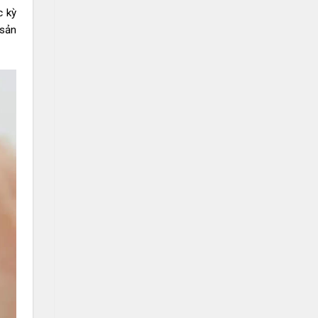
c kỳ
 sản