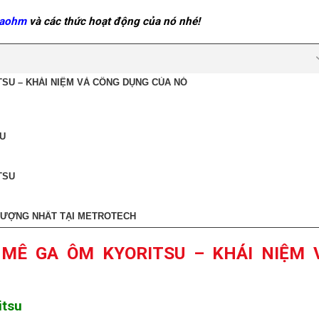
gaohm
và các thức hoạt động của nó nhé!
SU – KHÁI NIỆM VÀ CÔNG DỤNG CỦA NÓ
U
TSU
LƯỢNG NHẤT TẠI METROTECH
MÊ GA ÔM KYORITSU – KHÁI NIỆM 
itsu