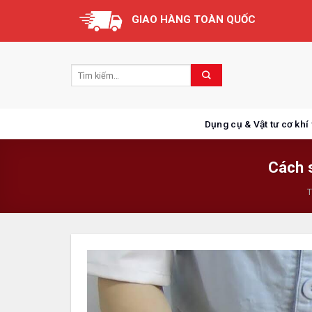
Skip
GIAO HÀNG TOÀN QUỐC
to
content
Dụng cụ & Vật tư cơ khí
Cách 
T