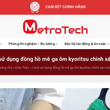
CAM KẾT CHÍNH HÃNG
Phòng thí nghiệm – Đo lường
Bảo hộ lao động & An toàn
sử dụng đồng hồ mê ga ôm kyoritsu chính xá
rang chủ
»
Kiến Thức
»
Cách sử dụng đồng hồ mê ga ôm kyoritsu chính xác nh