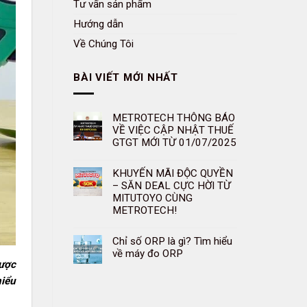
Tư vấn sản phẩm
Hướng dẫn
Về Chúng Tôi
BÀI VIẾT MỚI NHẤT
METROTECH THÔNG BÁO
VỀ VIỆC CẬP NHẬT THUẾ
GTGT MỚI TỪ 01/07/2025
KHUYẾN MÃI ĐỘC QUYỀN
– SĂN DEAL CỰC HỜI TỪ
MITUTOYO CÙNG
METROTECH!
Chỉ số ORP là gì? Tìm hiểu
về máy đo ORP
được
hiểu