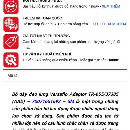
ĐỔI TRẢ TRONG 7 NGÀY
Sai mẫu, lỗi kỹ thuật được đỗi hàng trong 7 ngày -
XEM THÊM
FREESHIP TOÀN QUỐC
Hỗ trợ ship tối đa 50k. Cho đơn hàng trên 1.000.000 -
XEM THÊM
GIÁ TỐT NHẤT THỊ TRƯỜNG
Cam kết luôn mang lại những sản phẩm chất lượng với giá tốt
nhất.
TƯ VẤN KỸ THUẬT MIỄN PHÍ
Tư vấn 24/7 thông qua nhiều kênh. Hoặc gọi trực tiếp
Hotline.
Mô tả
Bộ dây đeo lưng Versaflo Adaptor TR-655/37385
(AAD) –
70071651692 – 3M
là một trong những
sản phẩm bảo hộ lao động được nhiều người dùng
lựa chọn sử dụng. Sản phẩm được cấu tạo từ
nhiều lớp nên có cấu hình chắc chắn và được trang