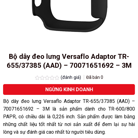
Bộ dây đeo lưng Versaflo Adaptor TR-
655/37385 (AAD) – 70071651692 – 3M
(đánh giá)
Đã bán
0
Được
NGỪNG KINH DOANH
xếp
hạng
0.0
Bộ dây đeo lưng Versaflo Adaptor TR-655/37385 (AAD) –
5
70071651692 – 3M là sản phẩm dành cho TR-600/800
sao
PAPR, có chiều dài là 0,226 inch. Sản phẩm được làm bằng
những chất liệu tốt nhất từ nơi sản xuất để đem lại sự hài
lòng và sự đánh giá cao nhất từ người tiêu dùng.