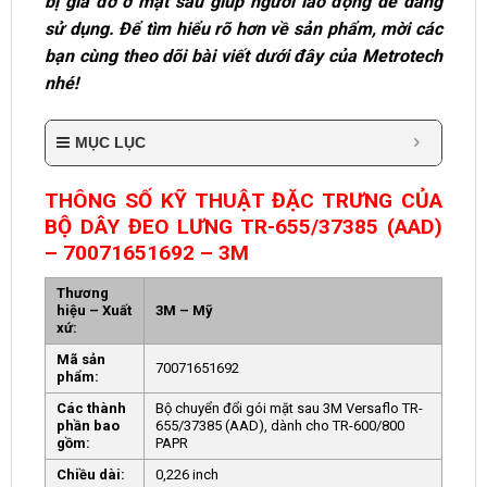
bị giá đỡ ở mặt sau giúp người lao động dễ dàng
sử dụng. Để tìm hiểu rõ hơn về sản phẩm, mời các
bạn cùng theo dõi bài viết dưới đây của Metrotech
nhé!
MỤC LỤC
THÔNG SỐ KỸ THUẬT ĐẶC TRƯNG CỦA
BỘ DÂY ĐEO LƯNG TR-655/37385 (AAD)
– 70071651692 – 3M
Thương
hiệu – Xuất
3M – Mỹ
xứ:
Mã sản
70071651692
phẩm:
Các thành
Bộ chuyển đổi gói mặt sau 3M Versaflo TR-
phần bao
655/37385 (AAD), dành cho TR-600/800
gồm:
PAPR
Chiều dài:
0,226 inch