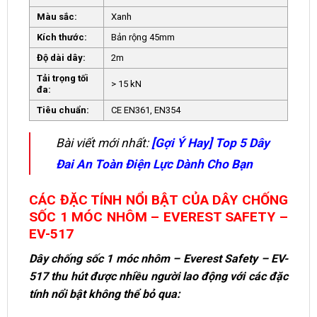
Màu sắc:
Xanh
Kích thước:
Bản rộng 45mm
Độ dài dây:
2m
Tải trọng tối
> 15 kN
đa:
Tiêu chuẩn:
CE EN361, EN354
Bài viết mới nhất:
[Gợi Ý Hay] Top 5 Dây
Đai An Toàn Điện Lực Dành Cho Bạn
CÁC ĐẶC TÍNH NỔI BẬT CỦA DÂY CHỐNG
SỐC 1 MÓC NHÔM – EVEREST SAFETY –
EV-517
Dây chống sốc 1 móc nhôm – Everest Safety – EV-
517 thu hút được nhiều người lao động với các đặc
tính nổi bật không thể bỏ qua: