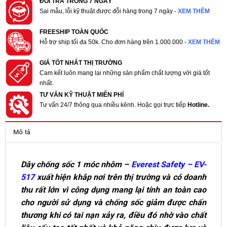
ĐỔI TRẢ TRONG 7 NGÀY
Sai mẫu, lỗi kỹ thuật được đỗi hàng trong 7 ngày -
XEM THÊM
FREESHIP TOÀN QUỐC
Hỗ trợ ship tối đa 50k. Cho đơn hàng trên 1.000.000 -
XEM THÊM
GIÁ TỐT NHẤT THỊ TRƯỜNG
Cam kết luôn mang lại những sản phẩm chất lượng với giá tốt
nhất.
TƯ VẤN KỸ THUẬT MIỄN PHÍ
Tư vấn 24/7 thông qua nhiều kênh. Hoặc gọi trực tiếp
Hotline.
Mô tả
Dây chống sốc 1 móc nhôm –
Everest Safety – EV-
517
xuất hiện khắp nơi trên thị trường và có doanh
thu rất lớn vì công dụng mang lại tính an toàn cao
cho người sử dụng và chống sốc giảm được chấn
thương khi có tai nạn xảy ra, điều đó nhờ vào chất