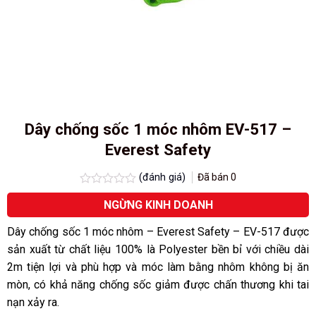
Dây chống sốc 1 móc nhôm EV-517 –
Everest Safety
(đánh giá)
Đã bán
0
Được
NGỪNG KINH DOANH
xếp
hạng
0.0
Dây chống sốc 1 móc nhôm – Everest Safety – EV-517 được
5
sản xuất từ chất liệu 100% là Polyester bền bỉ với chiều dài
sao
2m tiện lợi và phù hợp và móc làm bằng nhôm không bị ăn
mòn, có khả năng chống sốc giảm được chấn thương khi tai
nạn xảy ra.