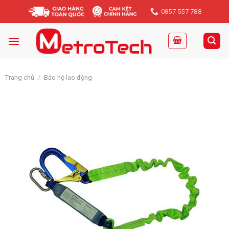
Skip
0857 557 788
to
content
Trang chủ
/
Bảo hộ lao động