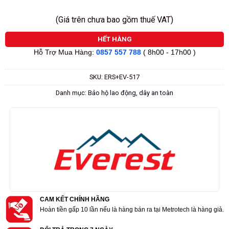
(Giá trên chưa bao gồm thuế VAT)
HẾT HÀNG
Hỗ Trợ Mua Hàng:
0857 557 788
( 8h00 - 17h00 )
SKU:
ERS+EV-517
Danh mục:
Bảo hộ lao động
,
dây an toàn
CAM KẾT CHÍNH HÃNG
Hoàn tiền gấp 10 lần nếu là hàng bán ra tại Metrotech là hàng giả.