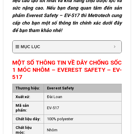
liệu cấu tạo tốt nhất và khả năng chịu được lực và
sức nặng cao. Nếu bạn đang quan tâm đến sản
phẩm Everest Safety – EV-517 thì Metrotech cung
cấp cho bạn một số thông tin chính xác dưới đây
để bạn tham khảo nhé!
MỤC LỤC
MỘT SỐ THÔNG TIN VỀ DÂY CHỐNG SỐC
1 MÓC NHÔM – EVEREST SAFETY – EV-
517
Thương hiệu:
Everest Safety
Xuất xứ:
Đài Loan
Mã sản
EV-517
phẩm:
Chất liệu dây:
100% polyester
Chất liệu
Nhôm
móc: