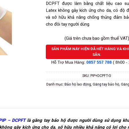
sao
DCPFT được làm bằng chất liệu cao su
Latex không gây kích ứng cho da, có độ đ
và sở hữu khả năng chống thủng đảm bả
cho đôi tay người dùng.
(Giá trên chưa bao gồm thuế VAT
SẢN PHẨM NÀY HIỆN ĐÃ HẾT HÀNG VÀ K
SẴN.
Hỗ Trợ Mua Hàng:
0857 557 788
( 8h00 -
SKU:
PIP+DCPFT-G
Danh mục:
Bảo hộ lao động
,
Găng tay bảo hộ
,
Găng
PIP – DCPFT
là găng tay bảo hộ được người dùng sử dụng kh
, không gây kích ứng cho da, sở hữu nhiều khả năng có lợi cho 