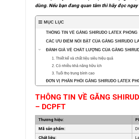
dùng. Nếu bạn đang quan tâm thì hãy đọc ngay 
MỤC LỤC
THÔNG TIN VỀ GĂNG SHIRUDO LATEX PHÒNG 
CÁC ƯU ĐIỂM NỔI BẬT CỦA GĂNG SHIRUDO LA
ĐÁNH GIÁ VỀ CHẤT LƯỢNG CỦA GĂNG SHIRUD
1. Thiết kế và chất liệu siêu hiệu quả
2. Có nhiều khả năng hữu ích
3. Tuổi thọ trung bình cao
ĐƠN VỊ PHÂN PHỐI GĂNG SHIRUDO LATEX PHÒ
THÔNG TIN VỀ GĂNG SHIRUD
– DCPFT
Thương hiệu:
P
Mã sản phẩm:
D
Chất liệu:
L