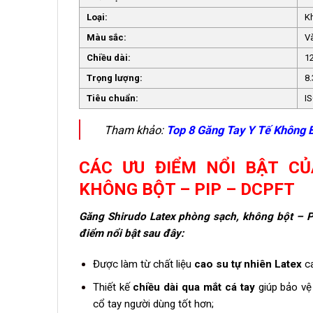
Loại:
K
Màu sắc:
V
Chiều dài:
1
Trọng lượng:
8
Tiêu chuẩn:
I
Tham khảo:
Top 8 Găng Tay Y Tế Không 
CÁC ƯU ĐIỂM NỔI BẬT CỦ
KHÔNG BỘT – PIP – DCPFT
Găng Shirudo Latex phòng sạch, không bột – 
điểm nổi bật sau đây:
Được làm từ chất liệu
cao su tự nhiên Latex
ca
Thiết kế
chiều dài qua mắt cá tay
giúp bảo vệ
cổ tay người dùng tốt hơn;