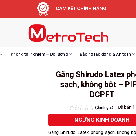
CAM KẾT CHÍNH HÃNG
Phòng thí nghiệm – Đo lường
Bảo hộ lao động & An toàn
Găng Shirudo Latex p
sạch, không bột – PI
DCPFT
(đánh giá)
Đã bán
1
Được
NGỪNG KINH DOANH
xếp
hạng
0.0
Găng Shirudo Latex phòng sạch, không bộ
5