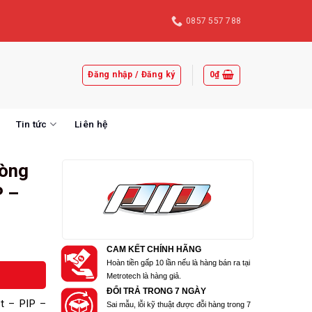
0857 557 788
Đăng nhập / Đăng ký
0
₫
Tin tức
Liên hệ
hòng
P –
CAM KẾT CHÍNH HÃNG
Hoàn tiền gấp 10 lần nếu là hàng bán ra tại
Metrotech là hàng giả.
ĐỔI TRẢ TRONG 7 NGÀY
t – PIP –
Sai mẫu, lỗi kỹ thuật được đỗi hàng trong 7