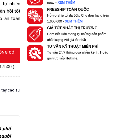
ngày -
XEM THÊM
 tự nhiên
FREESHIP TOÀN QUỐC
àn hồi tốt
Hỗ trợ ship tối đa 50k. Cho đơn hàng trên
o an toàn
1.000.000 -
XEM THÊM
GIÁ TỐT NHẤT THỊ TRƯỜNG
Cam kết luôn mang lại những sản phẩm
chất lượng với giá tốt nhất.
)
TƯ VẤN KỸ THUẬT MIỄN PHÍ
HÔNG CÓ
Tư vấn 24/7 thông qua nhiều kênh. Hoặc
gọi trực tiếp
Hotline.
 17h00 )
 tay cao su
á phổ
người