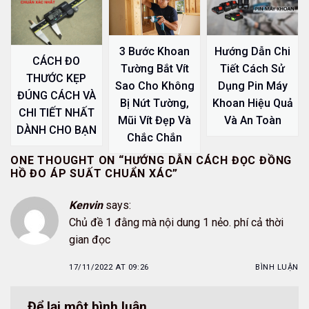
3 Bước Khoan
Hướng Dẫn Chi
CÁCH ĐO
Tường Bắt Vít
Tiết Cách Sử
THƯỚC KẸP
Sao Cho Không
Dụng Pin Máy
ĐÚNG CÁCH VÀ
Bị Nứt Tường,
Khoan Hiệu Quả
CHI TIẾT NHẤT
Mũi Vít Đẹp Và
Và An Toàn
DÀNH CHO BẠN
Chắc Chắn
ONE THOUGHT ON “
HƯỚNG DẪN CÁCH ĐỌC ĐỒNG
HỒ ĐO ÁP SUẤT CHUẨN XÁC
”
Kenvin
says:
Chủ đề 1 đằng mà nội dung 1 nẻo. phí cả thời
gian đọc
17/11/2022 AT 09:26
BÌNH LUẬN
Để lại một bình luận