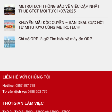
METROTECH THÔNG BÁO VỀ VIỆC CẬP NHẬT
THUẾ GTGT MỚI TỪ 01/07/2025
KHUYẾN MÃI ĐỘC QUYỀN – SĂN DEAL CỰC HỜI
TỪ MITUTOYO CÙNG METROTECH!
Chỉ số ORP là gì? Tìm hiểu về máy đo ORP
LIÊN HỆ VỚI CHÚNG TÔI
Hotline:
0857 557 788
Tư vấn dịch vụ:
0888 203 779
THỜI GIAN LÀM VIỆC
Thứ 2 - Thứ 6:
8h00 - 12h00 và 13h00 - 17h00.