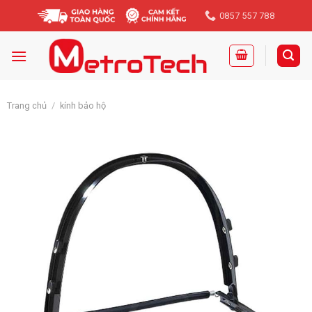
Skip
0857 557 788
to
content
Trang chủ
/
kính bảo hộ