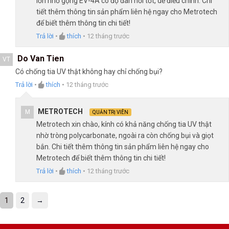
lớn nhờ gọng EV-4A có độ đàn hồi tốt, dễ điều chỉnh. Chi
tiết thêm thông tin sản phẩm liên hệ ngay cho Metrotech
để biết thêm thông tin chi tiết!
Trả lời
•
thích
•
12 tháng trước
Do Van Tien
VT
Có chống tia UV thật không hay chỉ chống bụi?
Trả lời
•
thích
•
12 tháng trước
METROTECH
M
QUẢN TRỊ VIÊN
Metrotech xin chào, kính có khả năng chống tia UV thật
nhờ tròng polycarbonate, ngoài ra còn chống bụi và giọt
bắn. Chi tiết thêm thông tin sản phẩm liên hệ ngay cho
Metrotech để biết thêm thông tin chi tiết!
Trả lời
•
thích
•
12 tháng trước
1
2
→