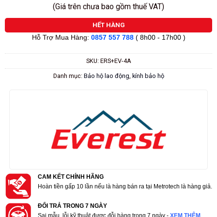
(Giá trên chưa bao gồm thuế VAT)
HẾT HÀNG
Hỗ Trợ Mua Hàng:
0857 557 788
( 8h00 - 17h00 )
SKU:
ERS+EV-4A
Danh mục:
Bảo hộ lao động
,
kính bảo hộ
CAM KẾT CHÍNH HÃNG
Hoàn tiền gấp 10 lần nếu là hàng bán ra tại Metrotech là hàng giả.
ĐỔI TRẢ TRONG 7 NGÀY
Sai mẫu, lỗi kỹ thuật được đỗi hàng trong 7 ngày -
XEM THÊM