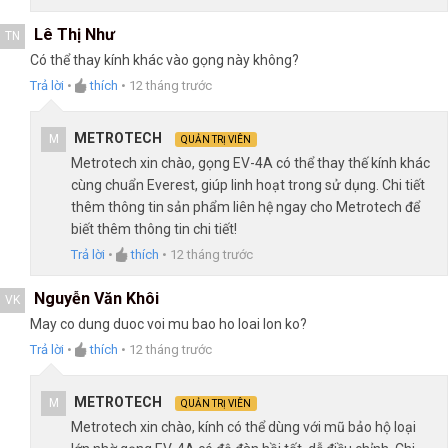
Lê Thị Như
TN
Có thể thay kính khác vào gọng này không?
Trả lời
•
thích
•
12 tháng trước
METROTECH
M
QUẢN TRỊ VIÊN
Metrotech xin chào, gọng EV-4A có thể thay thế kính khác
cùng chuẩn Everest, giúp linh hoạt trong sử dụng. Chi tiết
thêm thông tin sản phẩm liên hệ ngay cho Metrotech để
biết thêm thông tin chi tiết!
Trả lời
•
thích
•
12 tháng trước
Nguyễn Văn Khôi
VK
May co dung duoc voi mu bao ho loai lon ko?
Trả lời
•
thích
•
12 tháng trước
METROTECH
M
QUẢN TRỊ VIÊN
Metrotech xin chào, kính có thể dùng với mũ bảo hộ loại