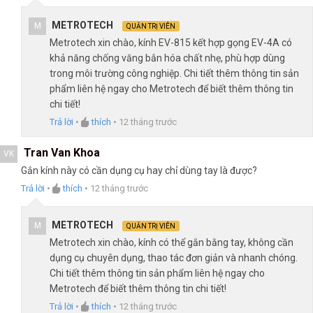
METROTECH
M
QUẢN TRỊ VIÊN
Metrotech xin chào, kính EV-815 kết hợp gọng EV-4A có
khả năng chống văng bắn hóa chất nhẹ, phù hợp dùng
trong môi trường công nghiệp. Chi tiết thêm thông tin sản
phẩm liên hệ ngay cho Metrotech để biết thêm thông tin
chi tiết!
Trả lời
•
thích
•
12 tháng trước
Tran Van Khoa
VK
Gắn kính này có cần dụng cụ hay chỉ dùng tay là được?
Trả lời
•
thích
•
12 tháng trước
METROTECH
M
QUẢN TRỊ VIÊN
Metrotech xin chào, kính có thể gắn bằng tay, không cần
dụng cụ chuyên dụng, thao tác đơn giản và nhanh chóng.
Chi tiết thêm thông tin sản phẩm liên hệ ngay cho
Metrotech để biết thêm thông tin chi tiết!
Trả lời
•
thích
•
12 tháng trước