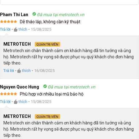
Pham Thi Lan
Đã mua tại metrotech.vn
Dễ tháo lắp, không cần kỹ thuật
Được xếp
Trả lời
•
thích
•
15/08/2025
hạng
5
5
sao
METROTECH
QUẢN TRỊ VIÊN
Metrotech xin chân thành cảm ơn khách hàng đã tin tưởng và ủng
hộ. Metrotech rất hy vọng sẽ được phục vụ quý khách cho đơn hàng
tiếp theo.
Trả lời
•
thích
•
16/08/2025
Nguyen Quoc Hung
Đã mua tại metrotech.vn
Phù hợp với nhiều loại mũ bảo hộ
Được xếp
Trả lời
•
thích
•
15/08/2025
hạng
5
5
sao
METROTECH
QUẢN TRỊ VIÊN
Metrotech xin chân thành cảm ơn khách hàng đã tin tưởng và ủng
hộ. Metrotech rất hy vọng sẽ được phục vụ quý khách cho đơn hàng
tiếp theo.