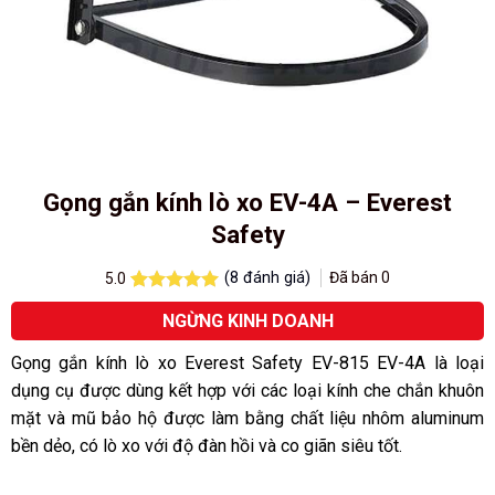
Gọng gắn kính lò xo EV-4A – Everest
Safety
(
8
đánh giá)
Đã bán
0
5.0
5.0
8
trên 5
NGỪNG KINH DOANH
dựa trên
đánh giá
Gọng gắn kính lò xo Everest Safety EV-815 EV-4A là loại
dụng cụ được dùng kết hợp với các loại kính che chắn khuôn
mặt và mũ bảo hộ được làm bằng chất liệu nhôm aluminum
bền dẻo, có lò xo với độ đàn hồi và co giãn siêu tốt.