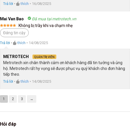
Trả lời
•
thích
•
16/08/2025
Mai Van Bao
Đã mua tại metrotech.vn
Không bị trầy khi va chạm nhẹ
Được xếp
Đáng tin cậy
hạng
5
5
sao
Trả lời
•
thích
•
14/08/2025
METROTECH
QUẢN TRỊ VIÊN
Metrotech xin chân thành cảm ơn khách hàng đã tin tưởng và ủng
hộ. Metrotech rất hy vọng sẽ được phục vụ quý khách cho đơn hàng
tiếp theo.
Trả lời
•
thích
•
14/08/2025
1
2
3
→
Hỏi đáp