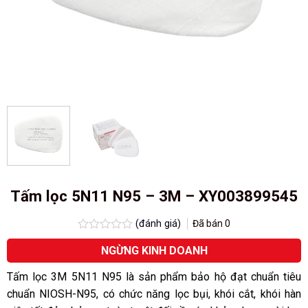
Tấm lọc 5N11 N95 – 3M – XY003899545
(đánh giá)
Đã bán
0
Được
NGỪNG KINH DOANH
xếp
hạng
0.0
Tấm lọc 3M 5N11 N95 là sản phẩm bảo hộ đạt chuẩn tiêu
5
chuẩn NIOSH-N95, có chức năng lọc bụi, khói cắt, khói hàn
sao