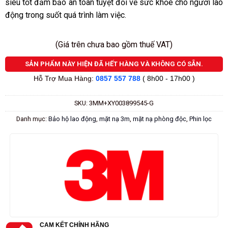
siêu tốt đảm bảo an toàn tuyệt đối về sức khỏe cho người lao
động trong suốt quá trình làm việc.
(Giá trên chưa bao gồm thuế VAT)
SẢN PHẨM NÀY HIỆN ĐÃ HẾT HÀNG VÀ KHÔNG CÓ SẴN.
Hỗ Trợ Mua Hàng:
0857 557 788
( 8h00 - 17h00 )
SKU:
3MM+XY003899545-G
Danh mục:
Bảo hộ lao động
,
mặt nạ 3m
,
mặt nạ phòng độc
,
Phin lọc
CAM KẾT CHÍNH HÃNG