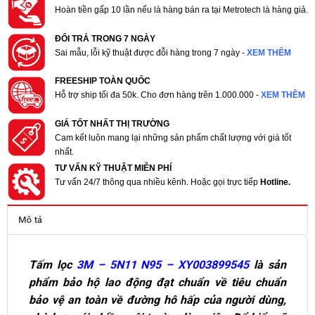
Hoàn tiền gấp 10 lần nếu là hàng bán ra tại Metrotech là hàng giả.
ĐỔI TRẢ TRONG 7 NGÀY
Sai mẫu, lỗi kỹ thuật được đỗi hàng trong 7 ngày -
XEM THÊM
FREESHIP TOÀN QUỐC
Hỗ trợ ship tối đa 50k. Cho đơn hàng trên 1.000.000 -
XEM THÊM
GIÁ TỐT NHẤT THỊ TRƯỜNG
Cam kết luôn mang lại những sản phẩm chất lượng với giá tốt
nhất.
TƯ VẤN KỸ THUẬT MIỄN PHÍ
Tư vấn 24/7 thông qua nhiều kênh. Hoặc gọi trực tiếp
Hotline.
Mô tả
Tấm lọc
3M – 5N11 N95 – XY003899545
là sản
phẩm bảo hộ lao động đạt chuẩn về tiêu chuẩn
bảo vệ an toàn về đường hô hấp của người dùng,