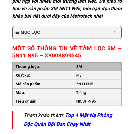
phù hợp với nhiều môi trường làm việc. Để hiểu rõ
hơn về sản phẩm 3M 5N11 N95, mời bạn đọc tham
khảo bài viết dưới đây của Metrotech nhé!
MỤC LỤC
MỘT SỐ THÔNG TIN VỀ TẤM LỌC 3M –
5N11 N95 – XY003899545
Thương hiệu:
3M
Xuất xứ:
Mỹ
Mã sản phẩm:
5N11 N95
Màu:
Trắng
Tiêu chuẩn:
NIOSH-N95
Tham khảo thêm:
Top 4 Mặt Nạ Phòng
Độc Quân Đội Bán Chạy Nhất