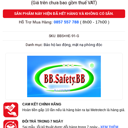
(Giá trên chưa bao gồm thuế VAT)
SẢN PHẨM NÀY HIỆN ĐÃ HẾT HÀNG VÀ KHÔNG CÓ SẴN.
Hỗ Trợ Mua Hàng:
0857 557 788
( 8h00 - 17h00 )
SKU:
BBS+HE-91-G
Danh mục:
Bảo hộ lao động
,
mặt nạ phòng độc
CAM KẾT CHÍNH HÃNG
Hoàn tiền gấp 10 lần nếu là hàng bán ra tại Metrotech là hàng giả.
ĐỔI TRẢ TRONG 7 NGÀY
Sai mẫu, lỗi kỹ thuật được đỗi hàng trong 7 ngày -
XEM THÊM