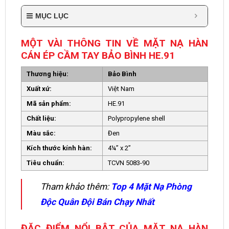
MỤC LỤC
MỘT VÀI THÔNG TIN VỀ MẶT NẠ HÀN
CÁN ÉP CẦM TAY BẢO BÌNH HE.91
Thương hiệu:
Bảo Bình
Xuất xứ:
Việt Nam
Mã sản phẩm:
HE.91
Chất liệu:
Polypropylene shell
Màu sắc:
Đen
Kích thước kính hàn:
4¼” x 2”
Tiêu chuẩn:
TCVN 5083-90
Tham khảo thêm:
Top 4 Mặt Nạ Phòng
Độc Quân Đội Bán Chạy Nhất
ĐẶC ĐIỂM NỔI BẬT CỦA MẶT NẠ HÀN