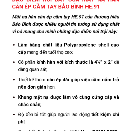
CÁN ÉP CẦM TAY BẢO BÌNH HE.91
Mặt nạ hàn cán ép cầm tay HE.91 của thương hiệu
Bảo Bình được nhiều người tin tưởng sử dụng nhất
vì nó mang cho mình những đặc điểm nổi trội này:
Làm bằng chất liệu Polypropylene shell cao
cấp
mang đến tuổi thọ cao;
Có phần
kính hàn với kích thước là 4¼” x 2”
dễ
dàng quan sát;
Thiết kế thêm
cán ép dài giúp việc cầm nắm trở
nên đơn giản
hơn;
Khung mặt nạ được làm vô cùng cứng cáp và
chắc chắn
;
Độ bền bỉ tốt giúp người lao động
tiết kiệm chi
phí
;