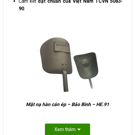
Cam kết
đạt chuẩn của Việt Nam TCVN 5083-
90
.
Mặt nạ hàn cán ép – Bảo Bình – HE.91
Xem thêm