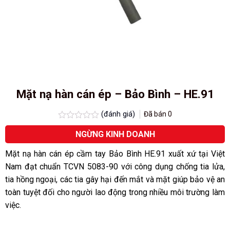
Mặt nạ hàn cán ép – Bảo Bình – HE.91
(đánh giá)
Đã bán
0
Được
NGỪNG KINH DOANH
xếp
hạng
0.0
Mặt nạ hàn cán ép cầm tay Bảo Bình HE.91 xuất xứ tại Việt
5
Nam đạt chuẩn TCVN 5083-90 với công dụng chống tia lửa,
sao
tia hồng ngoại, các tia gây hại đến mắt và mặt giúp bảo vệ an
toàn tuyệt đối cho người lao động trong nhiều môi trường làm
việc.