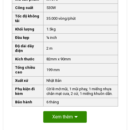
Công suất
530W
Tốc độ không
35.000 vòng/phút
tải
Khối lượng
1.5kg
Đầu kẹp
¼ inch
Độ dài dây
2 m
điện
Kích thước
82mm x 90mm
Tổng chiều
199 mm
cao
Xuất xứ
Nhật Bản
Phụ kiện đi
Cờ lê mở mũi, 1 mũi phay, 1 miếng nhựa
kèm
chắn mạt cưa, 2 cử, 1 miếng khuôn dẫn.
Bảo hành
6 tháng
Xem thêm