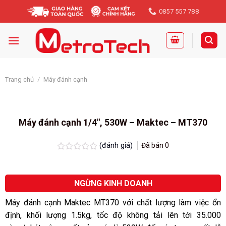
Skip
0857 557 788
to
content
Trang chủ
/
Máy đánh cạnh
Máy đánh cạnh 1/4″, 530W – Maktec – MT370
(đánh giá)
Đã bán
0
Được
xếp
hạng
0.0
NGỪNG KINH DOANH
5
sao
Máy đánh cạnh Maktec MT370 với chất lượng làm việc ổn
định, khối lượng 1.5kg, tốc độ không tải lên tới 35.000