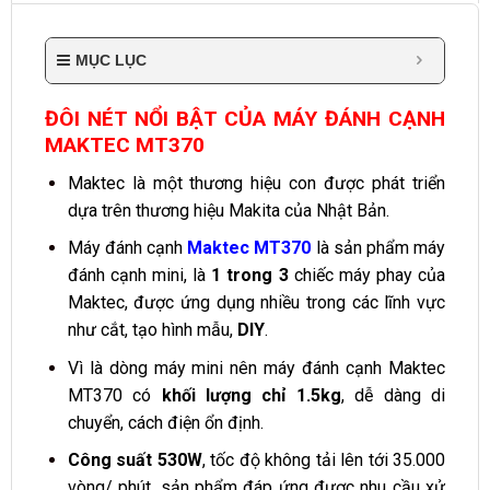
MỤC LỤC
ĐÔI NÉT NỔI BẬT CỦA MÁY ĐÁNH CẠNH
MAKTEC MT370
Maktec là một thương hiệu con được phát triển
dựa trên thương hiệu Makita của Nhật Bản.
Máy đánh cạnh
Maktec MT370
là sản phẩm máy
đánh cạnh mini, là
1 trong 3
chiếc máy phay của
Maktec, được ứng dụng nhiều trong các lĩnh vực
như cắt, tạo hình mẫu,
DIY
.
Vì là dòng máy mini nên máy đánh cạnh Maktec
MT370 có
khối lượng chỉ 1.5kg
, dễ dàng di
chuyển, cách điện ổn định.
Công suất 530W
, tốc độ không tải lên tới 35.000
vòng/ phút, sản phẩm đáp ứng được nhu cầu xử