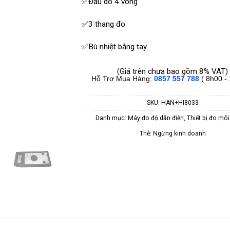
✅Đầu dò 4 vòng
✅3 thang đo
✅Bù nhiệt bằng tay
(Giá trên chưa bao gồm 8% VAT)
Hỗ Trợ Mua Hàng:
0857 557 788
( 8h00 -
SKU:
HAN+HI8033
Danh mục:
Máy đo độ dẫn điện
,
Thiết bị đo môi
Thẻ:
Ngừng kinh doanh