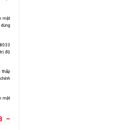
n mặt
i dùng
HI8033
trị độ
 thấp
 chính
n mặt
3 –