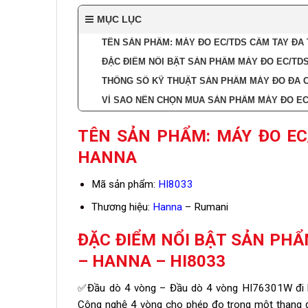
MỤC LỤC
TÊN SẢN PHẨM: MÁY ĐO EC/TDS CẦM TAY ĐA 
ĐẶC ĐIỂM NỔI BẬT SẢN PHẨM MÁY ĐO EC/TDS
THÔNG SỐ KỸ THUẬT SẢN PHẨM MÁY ĐO ĐA CHỈ
VÌ SAO NÊN CHỌN MUA SẢN PHẨM MÁY ĐO EC/
TÊN SẢN PHẨM: MÁY ĐO EC
HANNA
Mã sản phẩm:
HI8033
Thương hiệu:
Hanna
– Rumani
ĐẶC ĐIỂM NỔI BẬT SẢN PHẨ
– HANNA – HI8033
✅Đầu dò 4 vòng – Đầu dò 4 vòng HI76301W đi kè
Công nghệ 4 vòng cho phép đo trong một thang đ