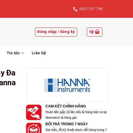
0857 557 788
Đăng nhập / Đăng ký
0
₫
Tin tức
Liên hệ
y Đa
Hanna
CAM KẾT CHÍNH HÃNG
Hoàn tiền gấp 10 lần nếu là hàng bán ra tại
Metrotech là hàng giả.
ĐỔI TRẢ TRONG 7 NGÀY
Sai mẫu, lỗi kỹ thuật được đỗi hàng trong 7