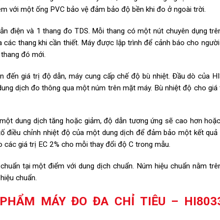
èm với một ống PVC bảo vệ đảm bảo độ bền khi đo ở ngoài trời.
n điện và 1 thang đo TDS. Mỗi thang có một nút chuyên dụng trê
 các thang khi cần thiết. Máy được lập trình để cảnh báo cho ngườ
n thang đó mới.
ớn đến giá trị độ dẫn, máy cung cấp chế độ bù nhiệt. Đầu dò của 
dung dịch đo thông qua một núm trên mặt máy. Bù nhiệt độ cho giá 
 một dung dịch tăng hoặc giảm, độ dẫn tương ứng sẽ cao hơn hoặc
u tố điều chỉnh nhiệt độ của một dung dịch để đảm bảo một kết quả
 các giá trị EC 2% cho mỗi thay đổi độ C trong mẫu.
chuẩn tại một điểm với dung dịch chuẩn. Núm hiệu chuẩn nằm trê
hiệu chuẩn.
PHẨM MÁY ĐO ĐA CHỈ TIÊU – HI803