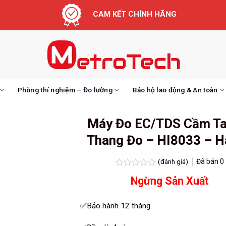
CAM KẾT CHÍNH HÃNG
Phòng thí nghiệm – Đo lường
Bảo hộ lao động & An toàn
Máy Đo EC/TDS Cầm Ta
Thang Đo – HI8033 – 
(đánh giá)
Đã bán
0
Được
Ngừng Sản Xuất
xếp
hạng
0.0
✅Bảo hành 12 tháng
5
sao