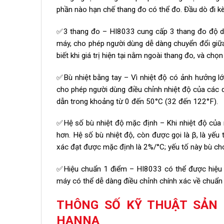
phần nào hạn chế thang đo có thể đo. Đầu dò đi k
✅3 thang đo – HI8033 cung cấp 3 thang đo độ dẫ
máy, cho phép người dùng dễ dàng chuyển đổi giữa
biết khi giá trị hiện tại nằm ngoài thang đo, và chọ
✅Bù nhiệt bằng tay – Vì nhiệt độ có ảnh hưởng l
cho phép người dùng điều chỉnh nhiệt độ của các 
dẫn trong khoảng từ 0 đến 50°C (32 đến 122°F).
✅Hệ số bù nhiệt độ mặc định – Khi nhiệt độ của
hơn. Hệ số bù nhiệt độ, còn được gọi là β, là yế
xác đạt được mặc định là 2%/°C; yếu tố này bù cho
✅Hiệu chuẩn 1 điểm – HI8033 có thể được hiệu 
máy có thể dễ dàng điều chỉnh chính xác về chuẩn 
THÔNG SỐ KỸ THUẬT SẢN 
HANNA