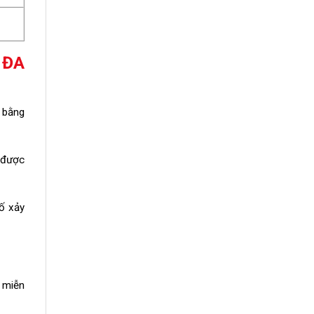
 ĐA
 bằng
n được
cố xảy
 miễn