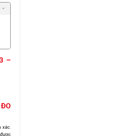
3 –
 ĐO
 xác.
 được