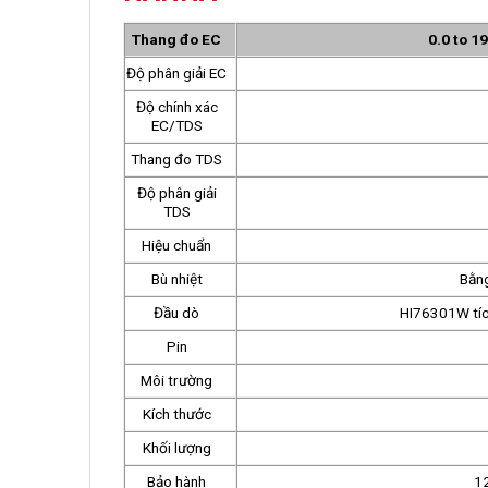
Thang đo EC
0.0 to 1
Độ phân giải EC
Độ chính xác
EC/TDS
Thang đo TDS
Độ phân giải
TDS
Hiệu chuẩn
Bù nhiệt
Bằng
Đầu dò
HI76301W tích
Pin
Môi trường
Kích thước
Khối lượng
Bảo hành
12