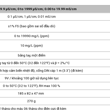
99.9 μS/cm; 0 to 1999 μS/cm; 0.00 to 19.99 mS/cm
0.1 μS/cm; 1 μS/cm; 0.01 mS/cm
±1% FS (bao gồm sai số đầu dò)
0 to 19990 mg/L (ppm)
10 mg/L (ppm)
bằng tay, một điểm
 tay từ 0 đến 50°C (32 đến 122°F) và β = 2%/°C
 hợp cảm biến nhiệt độ, cổng DIN cáp 1 m (3.3’) (đi kèm)
9V / khoảng 100 giờ sử dụng liên tục
0 to 50°C (32 to 122°F); RH max 100 %
185 x 82 x 47 mm
270 g
 tháng cho máy, 06 tháng cho điện cực đi kèm