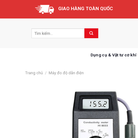
Skip
GIAO HÀNG TOÀN QUỐC
to
content
Dụng cụ & Vật tư cơ khí
Trang chủ
/
Máy đo độ dẫn điện