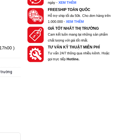
ngày -
XEM THÊM
FREESHIP TOÀN QUỐC
Hỗ trợ ship tối đa 50k. Cho đơn hàng trên
1.000.000 -
XEM THÊM
GIÁ TỐT NHẤT THỊ TRƯỜNG
Cam kết luôn mang lại những sản phẩm
chất lượng với giá tốt nhất.
TƯ VẤN KỸ THUẬT MIỄN PHÍ
 17h00 )
Tư vấn 24/7 thông qua nhiều kênh. Hoặc
gọi trực tiếp
Hotline.
 trường