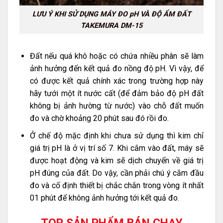
LƯU Ý KHI SỬ DỤNG MÁY ĐO pH VÀ ĐỘ ẨM ĐẤT
TAKEMURA DM-15
Đất nếu quá khô hoặc có chứa nhiều phân sẽ làm
ảnh hưởng đến kết quả đo nồng độ pH. Vì vậy, để
có được kết quả chính xác trong trường hợp này
hãy tưới một ít nước cất (để đảm bảo độ pH đất
không bị ảnh hường từ nước) vào chỗ đất muốn
đo và chờ khoảng 20 phút sau đó rồi đo.
Ở chế độ mặc định khi chưa sử dụng thì kim chỉ
giá trị pH là ở vị trí số 7. Khi cắm vào đất, máy sẽ
được hoạt động và kim sẽ dịch chuyển về giá trị
pH đúng của đất. Do vậy, cần phải chú ý cắm đầu
đo và cố định thiết bị chắc chắn trong vòng ít nhất
01 phút để không ảnh hưởng tới kết quả đo.