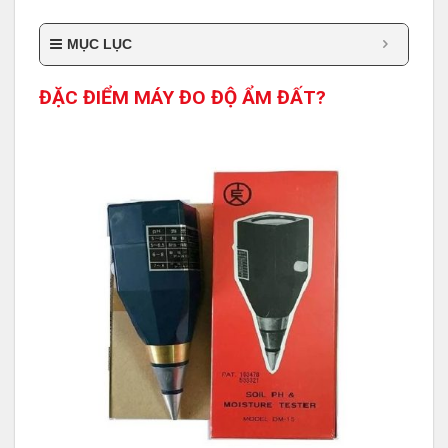
MỤC LỤC
ĐẶC ĐIỂM MÁY ĐO ĐỘ ẨM ĐẤT?