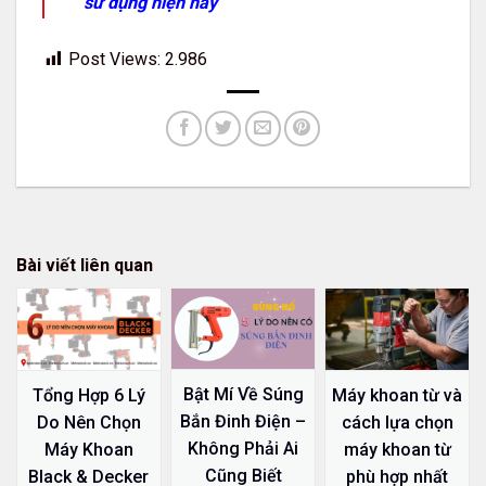
sử dụng hiện nay
Post Views:
2.986
Bài viết liên quan
Bật Mí Về Súng
Tổng Hợp 6 Lý
Máy khoan từ và
Bắn Đinh Điện –
Do Nên Chọn
cách lựa chọn
Không Phải Ai
Máy Khoan
máy khoan từ
Cũng Biết
Black & Decker
phù hợp nhất