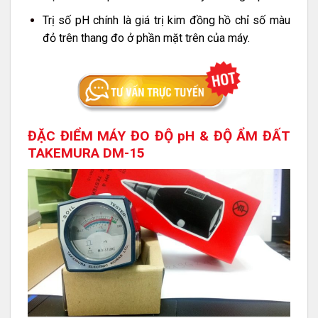
Trị số pH chính là giá trị kim đồng hồ chỉ số màu
đỏ trên thang đo ở phần mặt trên của máy.
ĐẶC ĐIỂM MÁY ĐO ĐỘ pH & ĐỘ ẨM ĐẤT
TAKEMURA DM-15