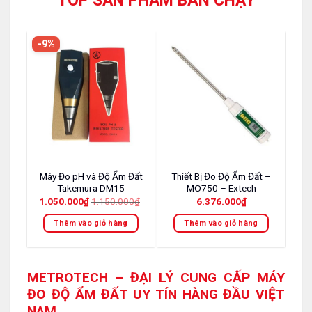
TOP SẢN PHẨM BÁN CHẠY
-9%
Máy Đo pH và Độ Ẩm Đất
Thiết Bị Đo Độ Ẩm Đất –
Takemura DM15
MO750 – Extech
1.050.000
₫
1.150.000
₫
6.376.000
₫
Thêm vào giỏ hàng
Thêm vào giỏ hàng
METROTECH – ĐẠI LÝ CUNG CẤP MÁY
ĐO ĐỘ ẨM ĐẤT UY TÍN HÀNG ĐẦU VIỆT
NAM