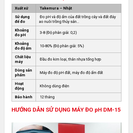
Xuất xứ
Takemura – Nhật
Sử dụng
Đo pH và độ ẩm của đất trồng cây và đất đáy
để đo
ao nuôi trồng thủy sản…
Khoảng
3-8 (Độ phân giải: 0,2)
đo pH
Khoảng
10-80% (Độ phân giải: 5%)
đo độ ẩm
Chất liệu
Đầu đo kim loại, thân nhựa tổng hợp
máy
Dòng sản
Máy đo độ pH đất, máy đo độ ẩm đất
phẩm
Hoạt
Không dùng điện
động
Bảo hành
12 tháng
HƯỚNG DẪN SỬ DỤNG MÁY ĐO pH DM-15