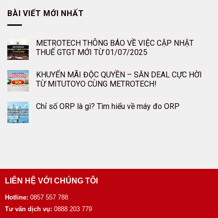
BÀI VIẾT MỚI NHẤT
METROTECH THÔNG BÁO VỀ VIỆC CẬP NHẬT
THUẾ GTGT MỚI TỪ 01/07/2025
KHUYẾN MÃI ĐỘC QUYỀN – SĂN DEAL CỰC HỜI
TỪ MITUTOYO CÙNG METROTECH!
Chỉ số ORP là gì? Tìm hiểu về máy đo ORP
LIÊN HỆ VỚI CHÚNG TÔI
Hotline:
0857 557 788
Tư vấn dịch vụ:
0888 203 779