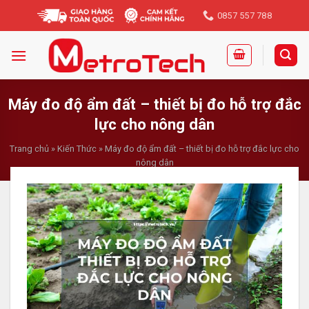
Skip
0857 557 788
to
content
Máy đo độ ẩm đất – thiết bị đo hỗ trợ đắc
lực cho nông dân
Trang chủ
»
Kiến Thức
»
Máy đo độ ẩm đất – thiết bị đo hỗ trợ đắc lực cho
nông dân