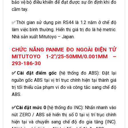
bảo vệ bộ điều khiển để đạt được sự ổn định khi đo
cầm tay.
✅Thời gian sử dụng pin RS44 là 1.2 năm ở chế độ
làm việc bình thường. Hiển thị giá trị đo là hệ metric.
Nhà sản xuất Mitutoyo – Japan.
CHỨC NĂNG PANME ĐO NGOÀI ĐIỆN TỬ
MITUTOYO 1-2″/25-50MM/0.001MM –
293-186-30
✅Cài đặt điểm gốc
(hệ thống đo ABS): Đặt lại
nguồn gốc ABS tại vị trí trục chính hiện tại thành giá
trị tối thiểu của phạm vi đo và công tắc sang chế độ
ABS.
✅Cài đặt mức 0
(hệ thống đo INC): Nhấn nhanh vào
nút ZERO / ABS sẽ hiển thị số 0 tại vị trí trục chính
hiện tại và chuyển sang chế độ đo gia tăng (INC).