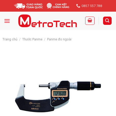
Skip
0857 557 788
to
content
Trang chủ
/
Thước Panme
/
Panme đo ngoài