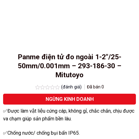
Panme điện tử đo ngoài 1-2″/25-
50mm/0.001mm – 293-186-30 –
Mitutoyo
(đánh giá)
Đã bán
0
Được
NGỪNG KINH DOANH
xếp
hạng
0.0
✅Được làm vật liệu cứng cáp, không gỉ, chắc chắn, chịu được
5
va chạm giúp sản phẩm bền lâu.
sao
✅Chống nước/ chống bụi bẩn IP65.