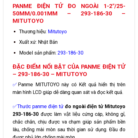
PANME ĐIỆN TỬ ĐO NGOÀI 1-2″/25-
50MM/0.001MM – 293-186-30 –
MITUTOYO
Thương hiệu:
Mitutoyo
Xuất xứ: Nhật Bản
Model sản phẩm:
293-186-30
ĐẶC ĐIỂM NỔI BẬT CỦA PANME ĐIỆN TỬ
– 293-186-30 – MITUTOYO
✅
Panme MITUTOYO
này có Kết quả hiển thị trên
màn hình LCD giúp dễ dàng quan sát và đọc kết quả.
✅
Thước panme điện tử
đo ngoài điện tử Mitutoyo
293-186-30
được làm vật liệu cứng cáp, không gỉ,
chắc chắn, chịu được va chạm giúp sản phẩm bền
lâu, chống mài mòn sau thời gian sử dụng. Đầu đo
được phủ lớp chống mài mòn.