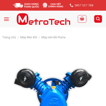
Skip
0857 557 788
to
content
Trang chủ
/
Máy Nén Khí
/
Máy nén khí Puma