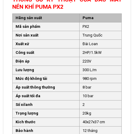
NÉN KHÍ PUMA PX2
Hãng sản xuất
Puma
Mã sản phẩm
PX2
Nơi sản xuất
Trung Quốc
Xuất xứ
Đài Loan
Công suất
2HP/1.5kW
Điện áp
220V
Lưu lượng
300 L/m
Mức độ không tải
980 rpm
Áp suất thông thường
8 bar
Áp suất tối đa
10 bar
Số xilanh
2
Trọng lượng
20kg
Kích thước
40x27x37 cm
Bảo hành
12 tháng