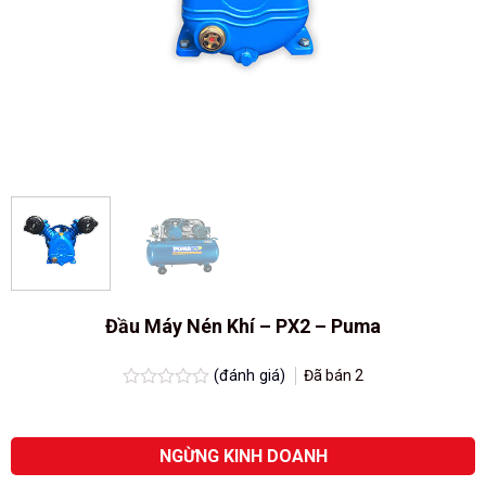
Đầu Máy Nén Khí – PX2 – Puma
(đánh giá)
Đã bán
2
Được
xếp
hạng
0.0
NGỪNG KINH DOANH
5