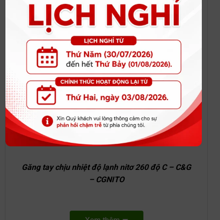
Có
nhiều kích cỡ
để phù hợp với mọi người
dùng.
Găng tay chịu nhiệt độ lạnh nitơ 260 độ C – C&G
– CGNITO