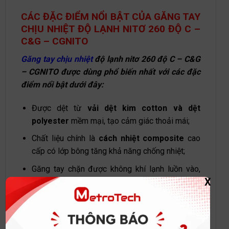
CÁC ĐẶC ĐIỂM NỔI BẬT CỦA GĂNG TAY
CHỊU NHIỆT ĐỘ LẠNH NITƠ 260 ĐỘ C –
C&G – CGNITO
Găng tay chịu nhiệt
độ lạnh nitơ 260 độ C – C&G
– CGNITO được dùng phổ biến nhất với các đặc
điểm nổi bật dưới đây:
Được dệt từ
vải dệt kim cotton và dệt
polyester
mềm mại, tạo cảm giác thoải mái;
Chất liệu chính là
cách nhiệt composite
cao
cấp có lớp bông tăng khả năng chống nhiệt;
Găng tay chặn được không khí lạnh luồn vào,
X
lớp trong không thấm nước, giữ ấm
cho đôi
tay người dùng;
Sử dụng ở môi trường có nhiệt độ từ
-260 ℃ ~
100 ℃
;