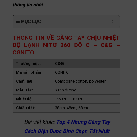
thông tin nhé!
MỤC LỤC
THÔNG TIN VỀ GĂNG TAY CHỊU NHIỆT
ĐỘ LẠNH NITƠ 260 ĐỘ C – C&G –
CGNITO
Thương hiệu:
C&G
Mã sản phẩm:
CGNITO
Chất liệu:
Composite,cotton, polyester
Màu sắc:
Xanh dương
Nhiệt độ:
-260 ℃ ~ 100 ℃
Chiều dài:
38cm, 48cm, 68cm
Bài viết khác:
Top 4 Những Găng Tay
Cách Điện Được Bình Chọn Tốt Nhất