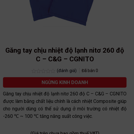
Găng tay chịu nhiệt độ lạnh nitơ 260 độ
C – C&G – CGNITO
(đánh giá)
Đã bán
0
Được
NGỪNG KINH DOANH
xếp
hạng
0.0
Găng tay chịu nhiệt độ lạnh nitơ 260 độ C – C&G – CGNITO
5
được làm bằng chất liệu chính là cách nhiệt Composite giúp
sao
cho người dùng có thể sử dụng ở môi trường có nhiệt độ
-260 ℃ ~ 100 ℃ tăng năng suất công việc.
(Giá trên chưa bao gồm thuế VAT)