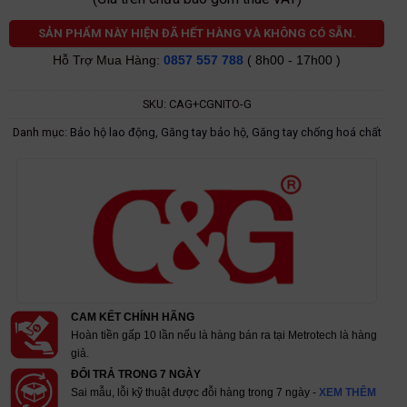
SẢN PHẨM NÀY HIỆN ĐÃ HẾT HÀNG VÀ KHÔNG CÓ SẴN.
Hỗ Trợ Mua Hàng:
0857 557 788
( 8h00 - 17h00 )
SKU:
CAG+CGNITO-G
Danh mục:
Bảo hộ lao động
,
Găng tay bảo hộ
,
Găng tay chống hoá chất
CAM KẾT CHÍNH HÃNG
Hoàn tiền gấp 10 lần nếu là hàng bán ra tại Metrotech là hàng
giả.
ĐỔI TRẢ TRONG 7 NGÀY
Sai mẫu, lỗi kỹ thuật được đỗi hàng trong 7 ngày -
XEM THÊM