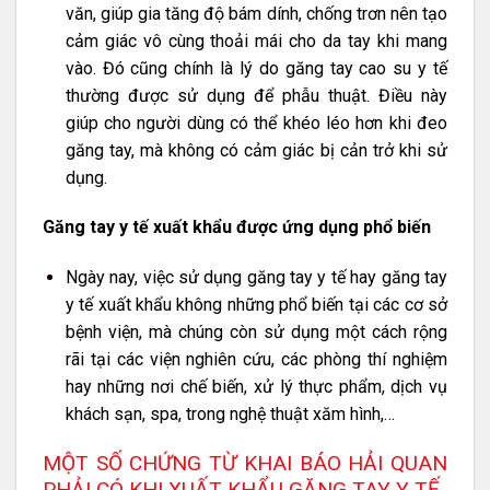
văn, giúp gia tăng độ bám dính, chống trơn nên tạo
cảm giác vô cùng thoải mái cho da tay khi mang
vào. Đó cũng chính là lý do găng tay cao su y tế
thường được sử dụng để phẫu thuật. Điều này
giúp cho người dùng có thể khéo léo hơn khi đeo
găng tay, mà không có cảm giác bị cản trở khi sử
dụng.
Găng tay y tế xuất khẩu được ứng dụng phổ biến
Ngày nay, việc sử dụng găng tay y tế hay găng tay
y tế xuất khẩu không những phổ biến tại các cơ sở
bệnh viện, mà chúng còn sử dụng một cách rộng
rãi tại các viện nghiên cứu, các phòng thí nghiệm
hay những nơi chế biến, xử lý thực phẩm, dịch vụ
khách sạn, spa, trong nghệ thuật xăm hình,…
MỘT SỐ CHỨNG TỪ KHAI BÁO HẢI QUAN
PHẢI CÓ KHI XUẤT KHẨU GĂNG TAY Y TẾ