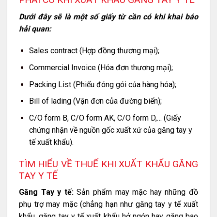
Dưới đây sẽ là một số giấy từ cần có khi khai báo
hải quan:
Sales contract (Hợp đồng thương mại);
Commercial Invoice (Hóa đơn thương mại);
Packing List (Phiếu đóng gói của hàng hóa);
Bill of lading (Vận đơn của đường biển);
C/O form B, C/O form AK, C/O form D,… (Giấy
chứng nhận về nguồn gốc xuất xứ của găng tay y
tế xuất khẩu).
TÌM HIỂU VỀ THUẾ KHI XUẤT KHẨU GĂNG
TAY Y TẾ
Găng Tay y tế:
Sản phẩm may mặc hay những đồ
phụ trợ may mặc (chẳng hạn như găng tay y tế xuất
khẩu. găng tay y tế xuất khẩu hở ngón hay găng bao