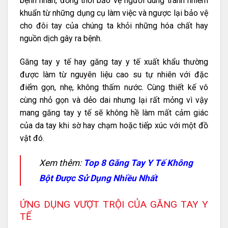
bệnh nhân, đồng thời bảo vệ người dùng tránh nhiễm
khuẩn từ những dụng cụ làm việc và ngược lại bảo vệ
cho đôi tay của chúng ta khỏi những hóa chất hay
nguồn dịch gây ra bệnh.
Găng tay y tế hay găng tay y tế xuất khẩu thường
được làm từ nguyên liệu cao su tự nhiên với đặc
điểm gọn, nhẹ, không thấm nước. Cùng thiết kế vô
cùng nhỏ gọn và dẻo dai nhưng lại rất mỏng vì vậy
mang găng tay y tế sẽ không hề làm mất cảm giác
của da tay khi sờ hay chạm hoặc tiếp xúc với một đồ
vật đó.
Xem thêm:
Top 8 Găng Tay Y Tế Không
Bột Được Sử Dụng Nhiều Nhất
ỨNG DỤNG VƯỢT TRỘI CỦA GĂNG TAY Y
TẾ