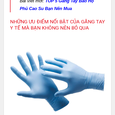
Bài viết mới:
TOP 5 Găng Tay Bảo Hộ
Phủ Cao Su Bạn Nên Mua
NHỮNG ƯU ĐIỂM NỔI BẬT CỦA GĂNG TAY
Y TẾ MÀ BẠN KHÔNG NÊN BỎ QUA