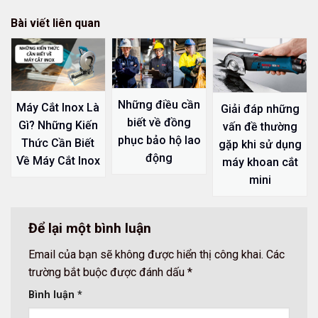
Bài viết liên quan
Những điều cần
Máy Cắt Inox Là
Giải đáp những
biết về đồng
Gì? Những Kiến
vấn đề thường
phục bảo hộ lao
Thức Cần Biết
gặp khi sử dụng
động
Về Máy Cắt Inox
máy khoan cắt
mini
Để lại một bình luận
Email của bạn sẽ không được hiển thị công khai.
Các
trường bắt buộc được đánh dấu
*
Bình luận
*