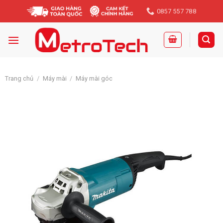
Skip
0857 557 788
to
content
Trang chủ
/
Máy mài
/
Máy mài góc