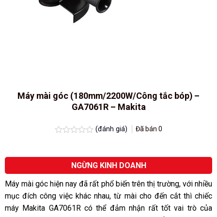
Máy mài góc (180mm/2200W/Công tắc bóp) –
GA7061R – Makita
(đánh giá)
Đã bán
0
Được
xếp
hạng
0.0
NGỪNG KINH DOANH
5
sao
Máy mài góc hiện nay đã rất phổ biến trên thị trường, với nhiều
mục đích công việc khác nhau, từ mài cho đến cắt thì chiếc
máy Makita GA7061R có thể đảm nhận rất tốt vai trò của