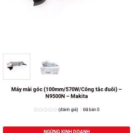
Máy mài góc (100mm/570W/Công tắc đuôi) –
N9500N – Makita
(đánh giá)
Đã bán
0
Được
xếp
hạng
0.0
NGỪNG KINH DOANH