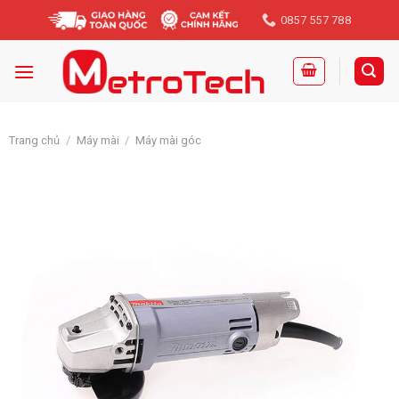
Skip
0857 557 788
to
content
Trang chủ
/
Máy mài
/
Máy mài góc