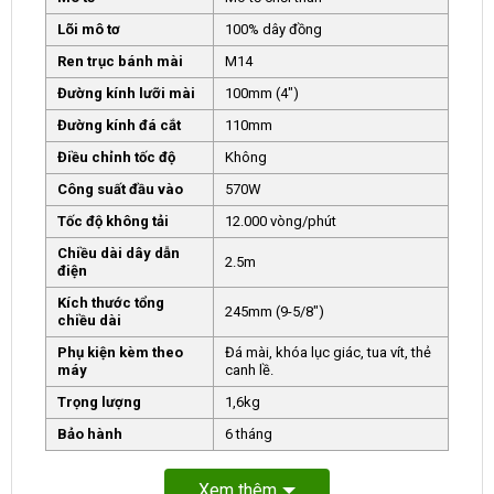
Lõi mô tơ
100% dây đồng
Ren trục bánh mài
M14
Đường kính lưỡi mài
100mm (4″)
Đường kính đá cắt
110mm
Điều chỉnh tốc độ
Không
Công suất đầu vào
570W
Tốc độ không tải
12.000 vòng/phút
Chiều dài dây dẫn
2.5m
điện
Kích thước tổng
245mm (9-5/8″)
chiều dài
Phụ kiện kèm theo
Đá mài, khóa lục giác, tua vít, thẻ
máy
canh lề.
Trọng lượng
1,6kg
Bảo hành
6 tháng
Xem thêm