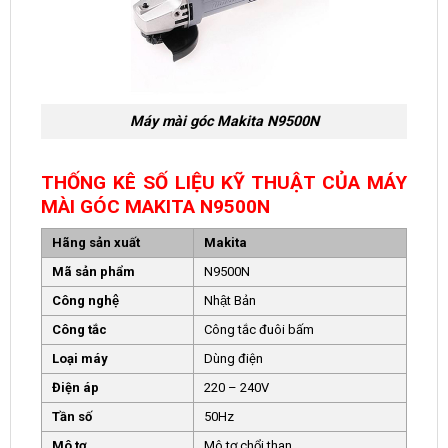
Máy mài góc Makita N9500N
THỐNG KÊ SỐ LIỆU KỸ THUẬT CỦA MÁY
MÀI GÓC MAKITA N9500N
Hãng sản xuất
Makita
Mã sản phẩm
N9500N
Công nghệ
Nhật Bản
Công tắc
Công tắc đuôi bấm
Loại máy
Dùng điện
Điện áp
220 – 240V
Tần số
50Hz
Mô tơ
Mô tơ chổi than